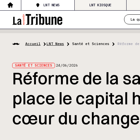
LNT NEWS
LNT KIOSQUE
La q
Accueil
LNT News
Santé et Sciences
Réforme de
SANTÉ ET SCIENCES
24/06/2026
Réforme de la sa
place le capital
cœur du chang