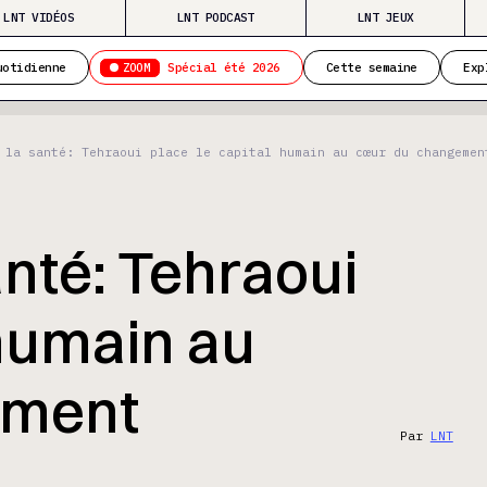
LNT VIDÉOS
LNT PODCAST
LNT JEUX
ZOOM
uotidienne
Spécial été 2026
Cette semaine
Exp
 la santé: Tehraoui place le capital humain au cœur du changemen
nté: Tehraoui
 humain au
ement
Par
LNT