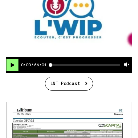
0:00
66:01
/
LNT Podcast