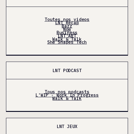
Toutes nos videos
LNT Récap
Bazz
Now
Business
LNT'ART
Walk & Talk
She Shapes Tech
LNT PODCAST
Tous nos podcasts
L'WIP - Work In Progress
Walk & Talk
LNT JEUX