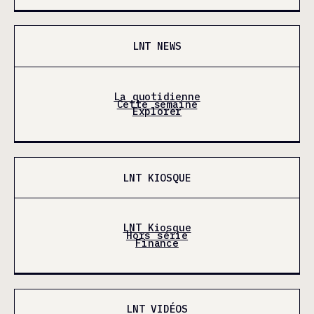
LNT NEWS
La quotidienne
Cette semaine
Explorer
LNT KIOSQUE
LNT Kiosque
Hors série
Finance
LNT VIDÉOS