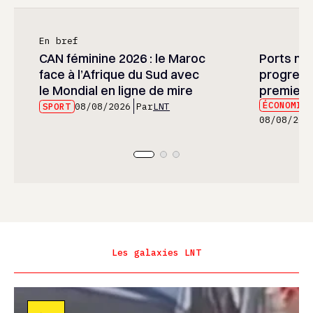
En bref
CAN féminine 2026 : le Maroc
Ports mar
face à l’Afrique du Sud avec
progress
le Mondial en ligne de mire
premier 
ÉCONOMIE
SPORT
08/08/2026
Par
LNT
08/08/202
Les galaxies LNT