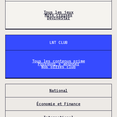
Tous les jeux
Mots croisés
DevineStar
LNT CLUB
Tous les contenus prime
Pourquoi s'abonner
Nos offres club
National
Économie et Finance