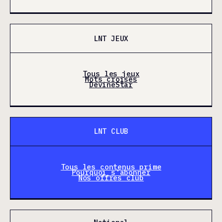
LNT JEUX
Tous les jeux
Mots croisés
DevineStar
LNT CLUB
Tous les contenus prime
Pourquoi s'abonner
Nos offres club