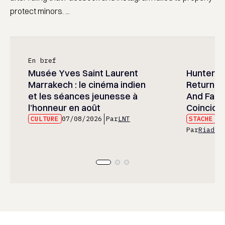
protect minors. ...
En bref
Musée Yves Saint Laurent
Hunter x 
Marrakech : le cinéma indien
Returned
et les séances jeunesse à
And Fans 
l’honneur en août
Coincide
CULTURE
07/08/2026
Par
LNT
STACHE
07
Par
Riad E