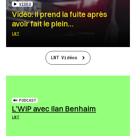
VIDEO
Vidéo: Il prend la fuite après
avoir fait le plein…
LNT
LNT Vidéos
PODCAST
L’WIP avec Ilan Benhaim
LNT