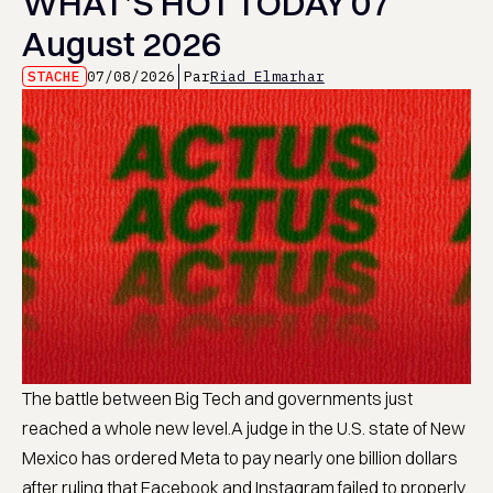
WHAT’S HOT TODAY 07
August 2026
STACHE
07/08/2026
Par
Riad Elmarhar
The battle between Big Tech and governments just
reached a whole new level.A judge in the U.S. state of New
Mexico has ordered Meta to pay nearly one billion dollars
after ruling that Facebook and Instagram failed to properly