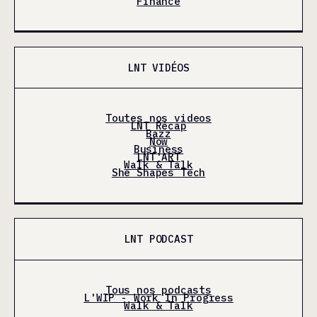
Finance
LNT VIDÉOS
Toutes nos videos
LNT Récap
Bazz
Now
Business
LNT'ART
Walk & Talk
She Shapes Tech
LNT PODCAST
Tous nos podcasts
L'WIP - Work In Progress
Walk & Talk