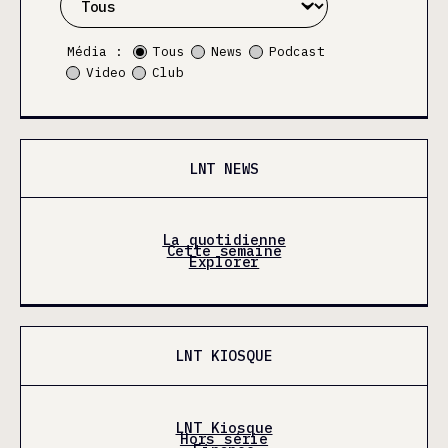
Média :
Tous
News
Podcast
Video
Club
LNT NEWS
La quotidienne
Cette semaine
Explorer
LNT KIOSQUE
LNT Kiosque
Hors série