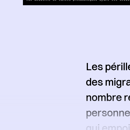
Les péril
des migra
nombre re
personne
qui empo