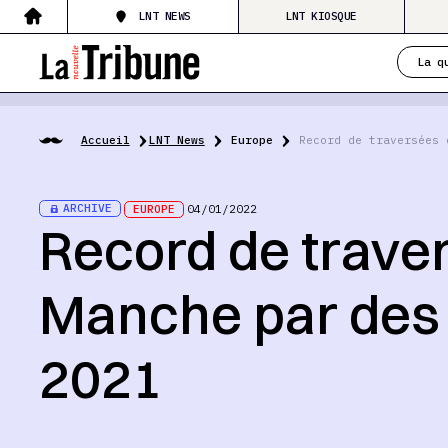
LNT NEWS
LNT KIOSQUE
La q
Accueil
LNT News
Europe
Record de traversées 
ARCHIVE
EUROPE
04/01/2022
Record de traver
Manche par des
2021