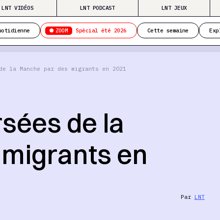
LNT VIDÉOS
LNT PODCAST
LNT JEUX
ZOOM
uotidienne
Spécial été 2026
Cette semaine
Exp
de la Manche par des migrants en 2021
sées de la
 migrants en
Par
LNT