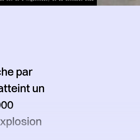
che par
atteint un
000
xplosion