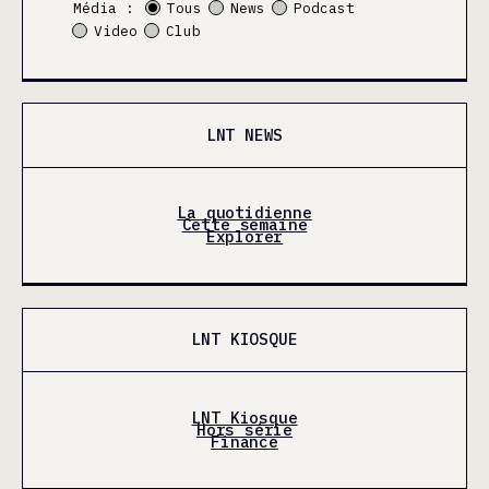
Média :
Tous
News
Podcast
Video
Club
LNT NEWS
La quotidienne
Cette semaine
Explorer
LNT KIOSQUE
LNT Kiosque
Hors série
Finance