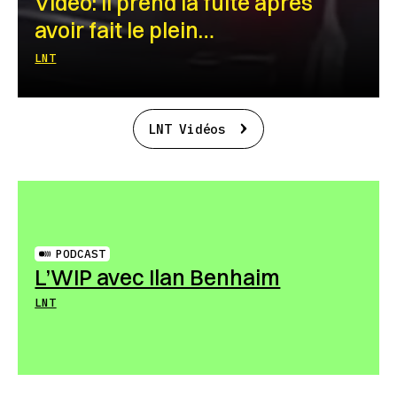
Vidéo: Il prend la fuite après
avoir fait le plein…
LNT
LNT Vidéos
PODCAST
L’WIP avec Ilan Benhaim
LNT