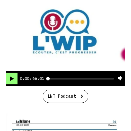
0:00
66:01
/
LNT Podcast