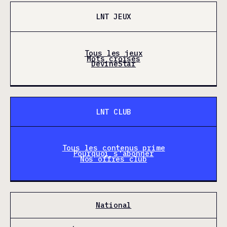
LNT JEUX
Tous les jeux
Mots croisés
DevineStar
LNT CLUB
Tous les contenus prime
Pourquoi s'abonner
Nos offres club
National