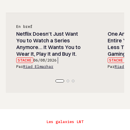
En bref
Netflix Doesn’t Just Want
One Anim
You to Watch a Series
Entire Y
Anymore… It Wants You to
Less Than
Wear It, Play It and Buy It.
Gaming P
STACHE
06/08/2026
STACHE
06
Par
Riad Elmarhar
Par
Riad E
Les galaxies LNT