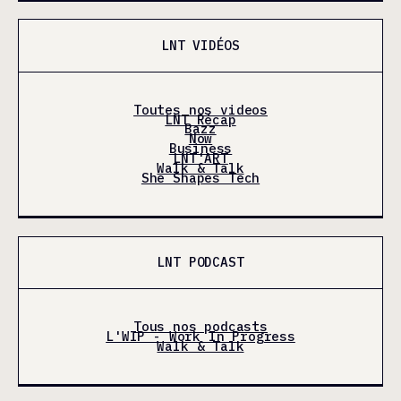
LNT VIDÉOS
Toutes nos videos
LNT Récap
Bazz
Now
Business
LNT'ART
Walk & Talk
She Shapes Tech
LNT PODCAST
Tous nos podcasts
L'WIP - Work In Progress
Walk & Talk