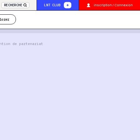
inscription / Connexion
RECHERCHE
LNT CLUB
lorer
ntion de partenariat