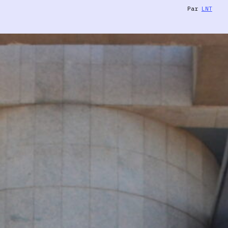
Par
LNT