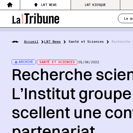
LNT NEWS
LNT KIOSQUE
La q
Accueil
LNT News
Santé et Sciences
Recherche 
ARCHIVE
SANTÉ ET SCIENCES
01/04/2022
Recherche scient
L’Institut group
scellent une co
partenariat