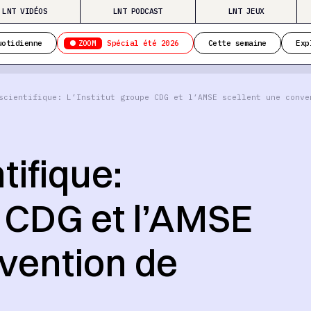
LNT VIDÉOS
LNT PODCAST
LNT JEUX
ZOOM
uotidienne
Spécial été 2026
Cette semaine
Exp
scientifique: L’Institut groupe CDG et l’AMSE scellent une conve
ifique:
e CDG et l’AMSE
nvention de