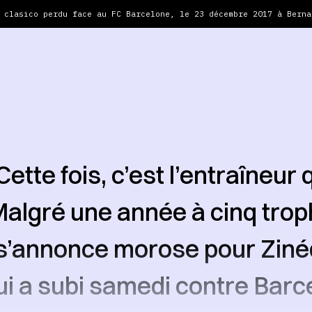
 clasico perdu face au FC Barcelone, le 23 décembre 2017 à Berna
ette fois, c’est l’entraîneur 
Malgré une année à cinq trop
 s’annonce morose pour Ziné
ui a subi samedi contre Barc