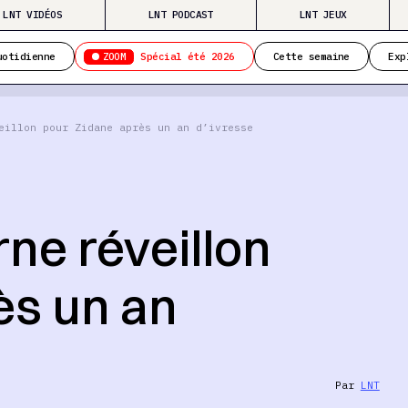
LNT VIDÉOS
LNT PODCAST
LNT JEUX
ZOOM
uotidienne
Spécial été 2026
Cette semaine
Exp
eillon pour Zidane après un an d’ivresse
ne réveillon
ès un an
Par
LNT