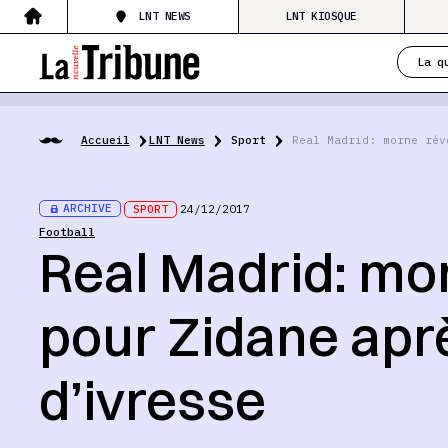
LNT NEWS
LNT KIOSQUE
La q
Accueil
LNT News
Sport
Real Madrid: morne rév
ARCHIVE
SPORT
24/12/2017
Football
Real Madrid: mor
pour Zidane apr
d’ivresse