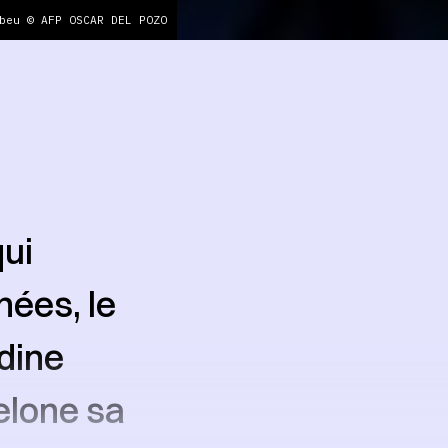
beu © AFP OSCAR DEL POZO
qui
hées, le
dine
elone sa