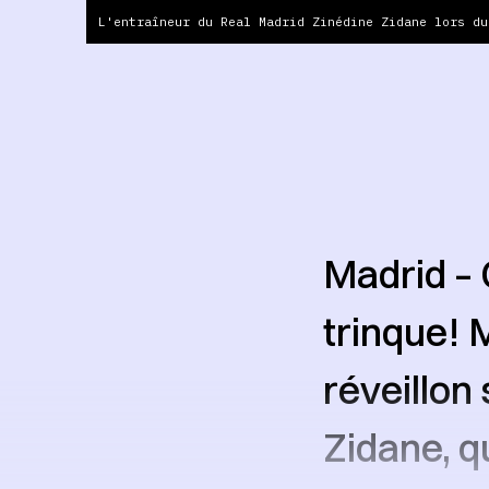
L'entraîneur du Real Madrid Zinédine Zidane lors du
Madrid – C
trinque! 
réveillon
Zidane, q