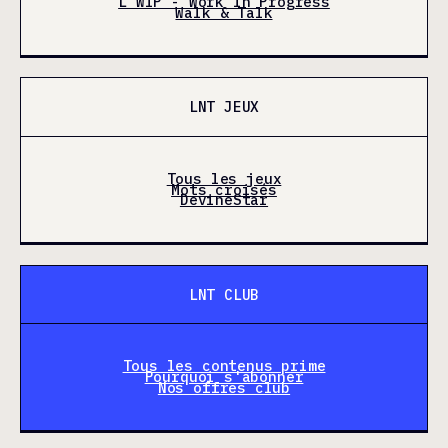
L'WIP - Work In Progress
Walk & Talk
LNT JEUX
Tous les jeux
Mots croisés
DevineStar
LNT CLUB
Tous les contenus prime
Pourquoi s'abonner
Nos offres club