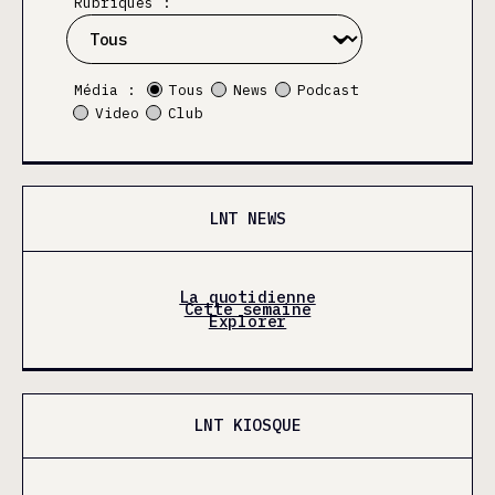
Rubriques :
Média :
Tous
News
Podcast
Video
Club
LNT NEWS
La quotidienne
Cette semaine
Explorer
LNT KIOSQUE