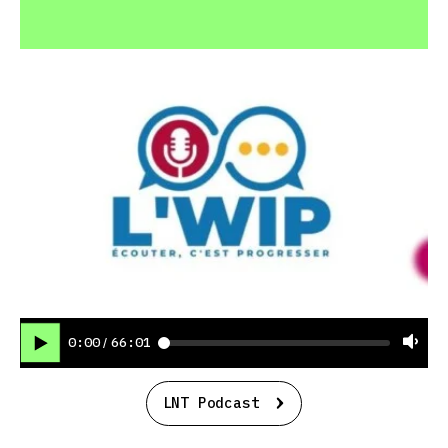
0:00
66:01
/
LNT Podcast