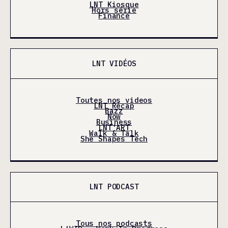
LNT Kiosque
Hors série
Finance
LNT VIDÉOS
Toutes nos videos
LNT Récap
Bazz
Now
Business
LNT'ART
Walk & Talk
She Shapes Tech
LNT PODCAST
Tous nos podcasts