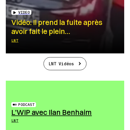
VIDEO
Vidéo: Il prend la fuite après
avoir fait le plein…
LNT
LNT Vidéos
PODCAST
L’WIP avec Ilan Benhaim
LNT