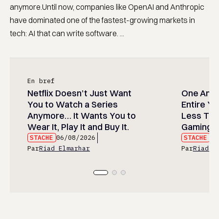
anymore.Until now, companies like OpenAI and Anthropic
have dominated one of the fastest-growing markets in
tech: AI that can write software. ...
En bref
Netflix Doesn’t Just Want
One Anim
You to Watch a Series
Entire Y
Anymore… It Wants You to
Less Than
Wear It, Play It and Buy It.
Gaming P
STACHE
06/08/2026
STACHE
06
Par
Riad Elmarhar
Par
Riad E