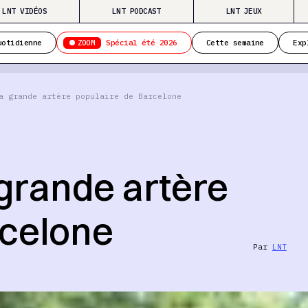
LNT VIDÉOS
LNT PODCAST
LNT JEUX
ZOOM
uotidienne
Spécial été 2026
Cette semaine
Exp
a grande artère populaire de Barcelone
grande artère
rcelone
Par
LNT