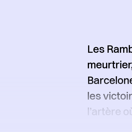
Les Rambl
meurtrier
Barcelone
les victoi
l’artère o