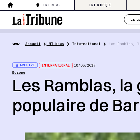
LNT NEWS
LNT KIOSQUE
La q
Accueil
LNT News
International
Les Ramblas, l
ARCHIVE
INTERNATIONAL
18/08/2017
Europe
Les Ramblas, la 
populaire de Ba