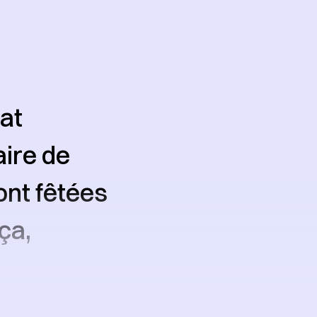
tat
aire de
ont fêtées
ça,