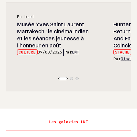
En bref
Musée Yves Saint Laurent
Hunter x 
Marrakech : le cinéma indien
Returned
et les séances jeunesse à
And Fans 
l’honneur en août
Coincide
CULTURE
07/08/2026
Par
LNT
STACHE
07
Par
Riad E
Les galaxies LNT