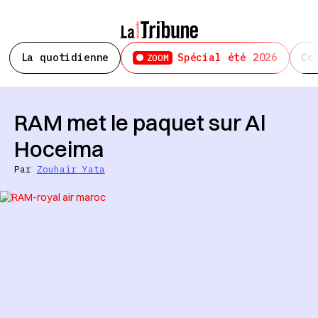
La quotidienne
Spécial été 2026
Ce
ZOOM
RAM met le paquet sur Al
Hoceima
Par
Zouhair Yata