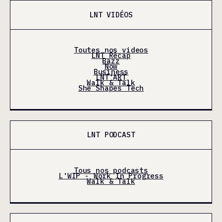
LNT VIDÉOS
Toutes nos videos
LNT Récap
Bazz
Now
Business
LNT'ART
Walk & Talk
She Shapes Tech
LNT PODCAST
Tous nos podcasts
L'WIP - Work In Progress
Walk & Talk