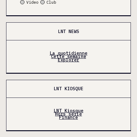
Video
Club
LNT NEWS
La quotidienne
Cette semaine
Explorer
LNT KIOSQUE
LNT Kiosque
Hors série
Finance