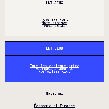
LNT JEUX
Tous les jeux
Mots croisés
DevineStar
LNT CLUB
Tous les contenus prime
Pourquoi s'abonner
Nos offres club
National
Économie et Finance