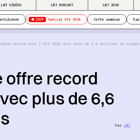
LNT VIDÉOS
LNT PODCAST
LNT JEUX
ZOOM
uotidienne
Spécial été 2026
Cette semaine
Exp
offre record pour l’été 2025 avec plus de 6,6 millions de sièges
 offre record
avec plus de 6,6
es
Par
LNT