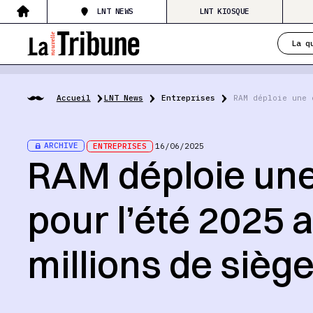
LNT NEWS
LNT KIOSQUE
La q
Accueil
LNT News
Entreprises
RAM déploie une 
ARCHIVE
ENTREPRISES
16/06/2025
RAM déploie une
pour l’été 2025 
millions de sièg