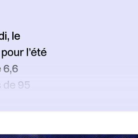
i, le
pour l’été
 6,6
s de 95