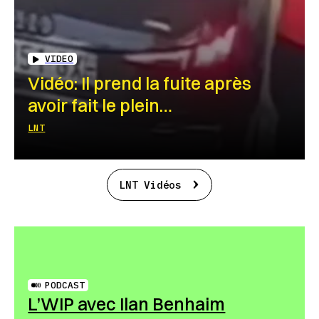
VIDEO
Vidéo: Il prend la fuite après
avoir fait le plein…
LNT
LNT Vidéos
PODCAST
L’WIP avec Ilan Benhaim