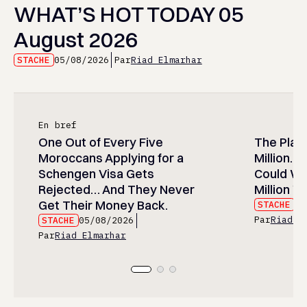
WHAT’S HOT TODAY 05
August 2026
STACHE
05/08/2026
Par
Riad Elmarhar
En bref
One Out of Every Five
The Play
Moroccans Applying for a
Million…
Schengen Visa Gets
Could Wa
Rejected… And They Never
Million Wi
Get Their Money Back.
STACHE
05
Par
Riad E
STACHE
05/08/2026
Par
Riad Elmarhar