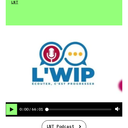
LNT
0:00
66:01
/
LNT Podcast