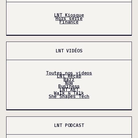
LNT Kiosque
Hors série
Finance
LNT VIDÉOS
Toutes nos videos
LNT Récap
Bazz
Now
Business
LNT'ART
Walk & Talk
She Shapes Tech
LNT PODCAST