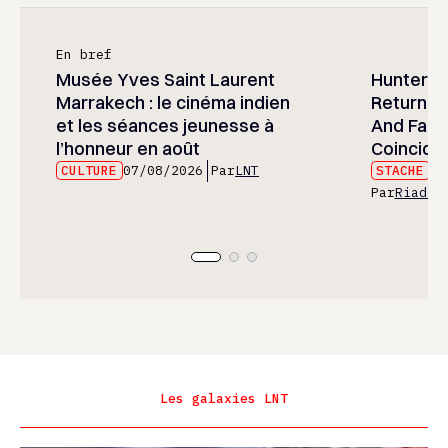
En bref
Musée Yves Saint Laurent
Hunter x 
Marrakech : le cinéma indien
Returned
et les séances jeunesse à
And Fans 
l’honneur en août
Coincide
CULTURE
07/08/2026
Par
LNT
STACHE
07
Par
Riad E
Les galaxies LNT