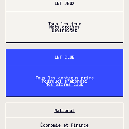
LNT JEUX
Tous les jeux
Mots croisés
DevineStar
LNT CLUB
Tous les contenus prime
Pourquoi s'abonner
Nos offres club
National
Économie et Finance