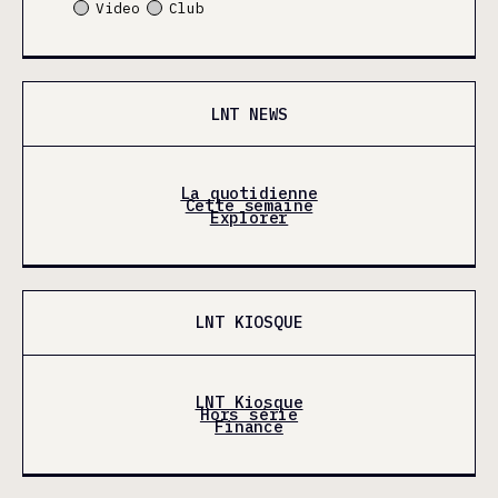
Video
Club
LNT NEWS
La quotidienne
Cette semaine
Explorer
LNT KIOSQUE
LNT Kiosque
Hors série
Finance