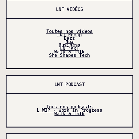
LNT VIDÉOS
Toutes nos videos
LNT Récap
Bazz
Now
Business
LNT'ART
Walk & Talk
She Shapes Tech
LNT PODCAST
Tous nos podcasts
L'WIP - Work In Progress
Walk & Talk