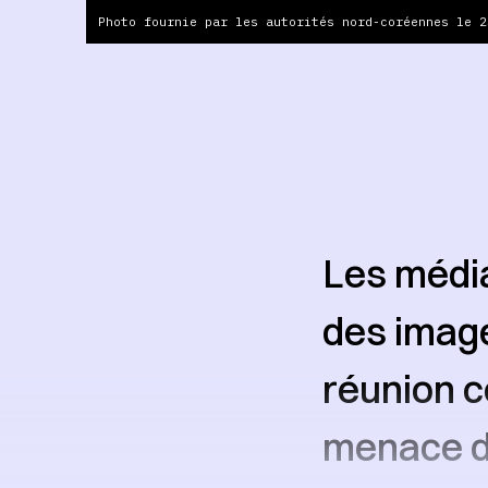
Photo fournie par les autorités nord-coréennes le 2
Les média
des imag
réunion c
menace d’