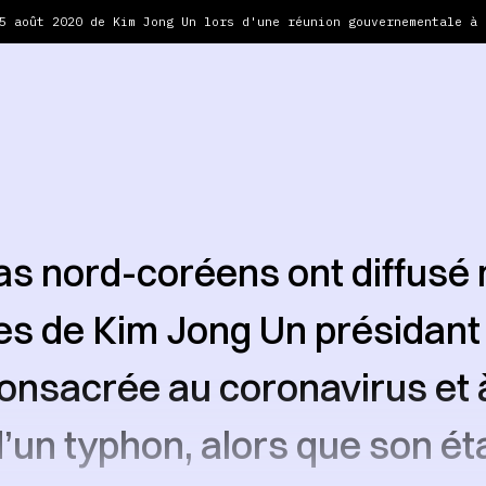
5 août 2020 de Kim Jong Un lors d'une réunion gouvernementale à 
s nord-coréens ont diffusé
es de Kim Jong Un présidant
onsacrée au coronavirus et à
un typhon, alors que son ét