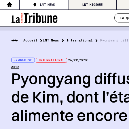
LNT NEWS
LNT KIOSQUE
La q
Accueil
LNT News
International
Pyongyang diff
ARCHIVE
INTERNATIONAL
26/08/2020
Asie
Pyongyang diffu
de Kim, dont l’ét
alimente encore