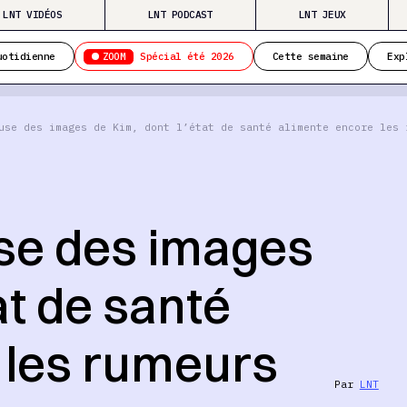
LNT VIDÉOS
LNT PODCAST
LNT JEUX
ZOOM
uotidienne
Spécial été 2026
Cette semaine
Exp
use des images de Kim, dont l’état de santé alimente encore les 
se des images
at de santé
 les rumeurs
Par
LNT