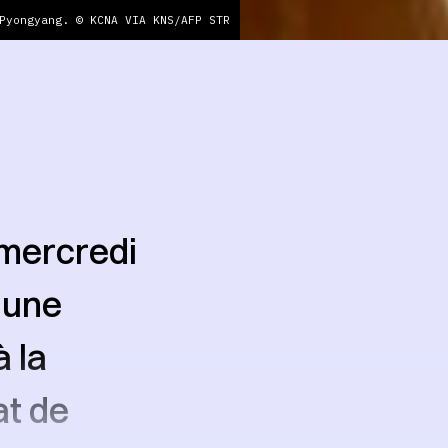
Pyongyang. © KCNA VIA KNS/AFP STR
 mercredi
 une
 la
at de