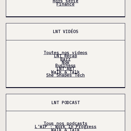
Hors série
Finance
LNT VIDÉOS
Toutes nos videos
LNT Récap
Bazz
Now
Business
LNT'ART
Walk & Talk
She Shapes Tech
LNT PODCAST
Tous nos podcasts
L'WIP - Work In Progress
Walk & Talk