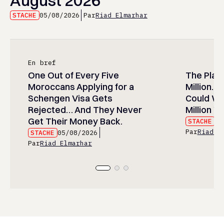
August 2026
STACHE
05/08/2026
Par
Riad Elmarhar
En bref
One Out of Every Five
The Play
Moroccans Applying for a
Million…
Schengen Visa Gets
Could Wa
Rejected… And They Never
Million Wi
Get Their Money Back.
STACHE
05
Par
Riad E
STACHE
05/08/2026
Par
Riad Elmarhar