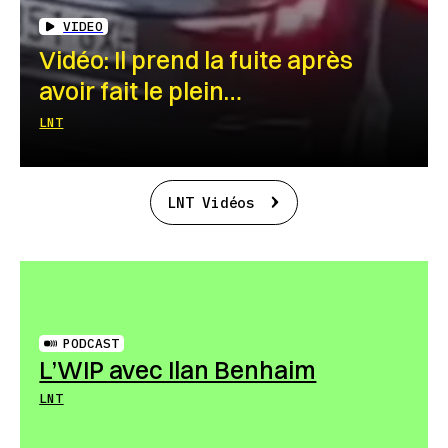
VIDEO
Vidéo: Il prend la fuite après
avoir fait le plein…
LNT
LNT Vidéos
PODCAST
L’WIP avec Ilan Benhaim
LNT