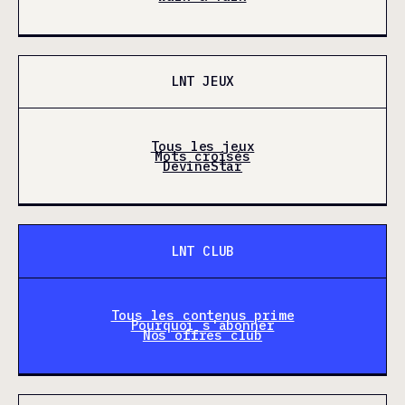
LNT JEUX
Tous les jeux
Mots croisés
DevineStar
LNT CLUB
Tous les contenus prime
Pourquoi s'abonner
Nos offres club