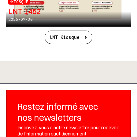
KIOSQUE
LNT 1452
2026-07-30
LNT Kiosque
Restez informé avec
nos newsletters
Inscrivez-vous à notre newsletter pour recevoir
de l’information quotidiennement