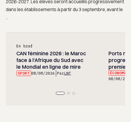
2026-2027. Les élèves seront accueillis progressivement
dans les établissements à partir du 3 septembre, avant le
...
En bref
CAN féminine 2026 : le Maroc
Ports mar
face à l’Afrique du Sud avec
progress
le Mondial en ligne de mire
premier 
ÉCONOMIE
SPORT
08/08/2026
Par
LNT
08/08/202