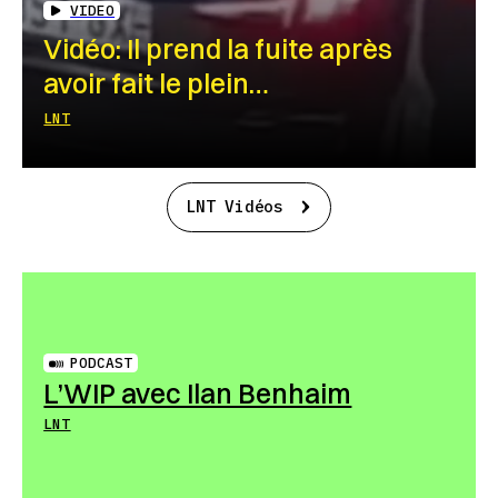
VIDEO
Vidéo: Il prend la fuite après
avoir fait le plein…
LNT
LNT Vidéos
PODCAST
L’WIP avec Ilan Benhaim
LNT