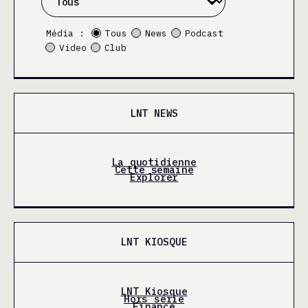
Média :
Tous
News
Podcast
Video
Club
LNT NEWS
La quotidienne
Cette semaine
Explorer
LNT KIOSQUE
LNT Kiosque
Hors série
Finance