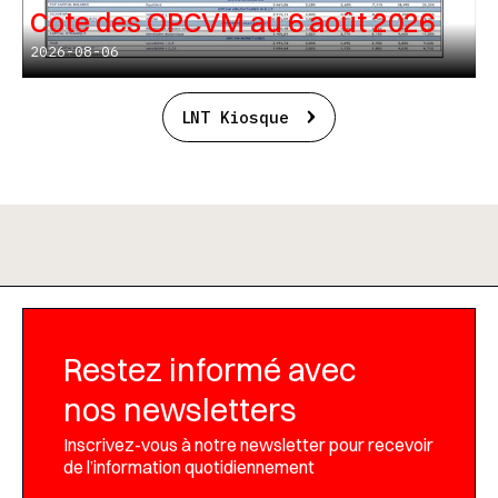
Cote des OPCVM au 6 août 2026
2026-08-06
LNT Kiosque
Restez informé avec
nos newsletters
Inscrivez-vous à notre newsletter pour recevoir
de l’information quotidiennement