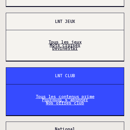
LNT JEUX
Tous les jeux
Mots croisés
DevineStar
LNT CLUB
Tous les contenus prime
Pourquoi s'abonner
Nos offres club
National