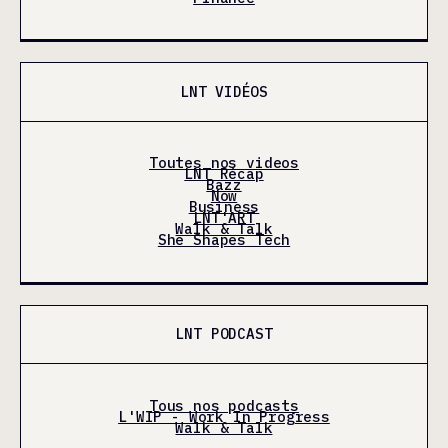
LNT VIDÉOS
Toutes nos videos
LNT Récap
Bazz
Now
Business
LNT'ART
Walk & Talk
She Shapes Tech
LNT PODCAST
Tous nos podcasts
L'WIP - Work In Progress
Walk & Talk