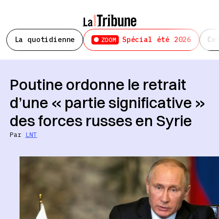
La quotidienne
Spécial été 2026
Ce
ZOOM
Poutine ordonne le retrait
d’une « partie significative »
des forces russes en Syrie
Par
LNT