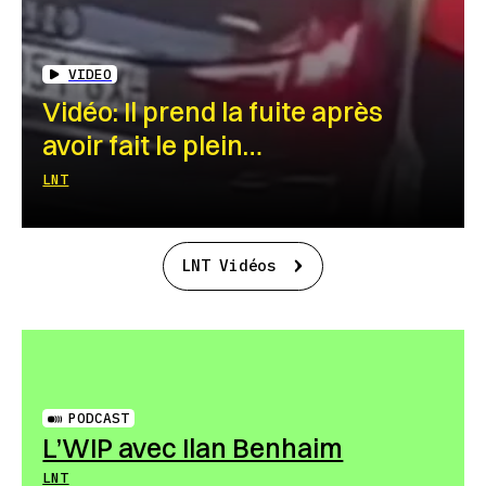
VIDEO
Vidéo: Il prend la fuite après
avoir fait le plein…
LNT
LNT Vidéos
PODCAST
L’WIP avec Ilan Benhaim
LNT