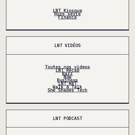
LNT Kiosque
Hors série
Finance
LNT VIDÉOS
Toutes nos videos
LNT Récap
Bazz
Now
Business
LNT'ART
Walk & Talk
She Shapes Tech
LNT PODCAST