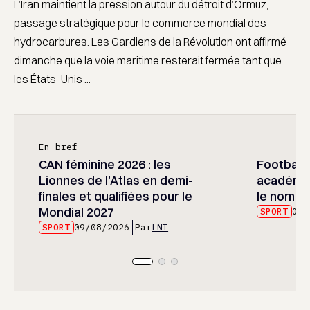
L’Iran maintient la pression autour du détroit d’Ormuz,
passage stratégique pour le commerce mondial des
hydrocarbures. Les Gardiens de la Révolution ont affirmé
dimanche que la voie maritime resterait fermée tant que
les États-Unis ...
En bref
CAN féminine 2026 : les
Football :
Lionnes de l’Atlas en demi-
académie
finales et qualifiées pour le
le nom d
Mondial 2027
SPORT
09/
SPORT
09/08/2026
Par
LNT