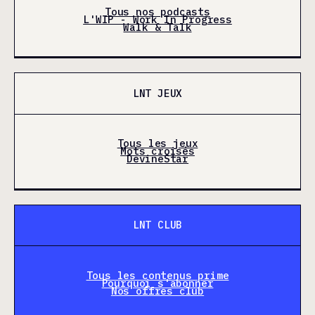
Tous nos podcasts
L'WIP - Work In Progress
Walk & Talk
LNT JEUX
Tous les jeux
Mots croisés
DevineStar
LNT CLUB
Tous les contenus prime
Pourquoi s'abonner
Nos offres club