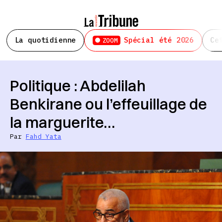
La quotidienne
Spécial été 2026
Ce
ZOOM
Politique : Abdelilah
Benkirane ou l’effeuillage de
la marguerite…
Par
Fahd Yata