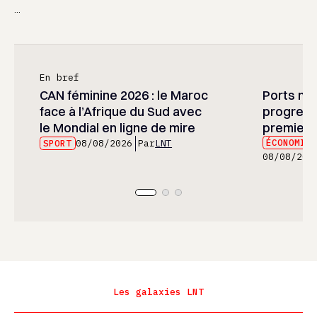
...
En bref
CAN féminine 2026 : le Maroc
Ports mar
face à l’Afrique du Sud avec
progress
le Mondial en ligne de mire
premier 
ÉCONOMIE
SPORT
08/08/2026
Par
LNT
08/08/202
Les galaxies LNT