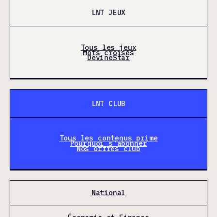
LNT JEUX
Tous les jeux
Mots croisés
DevineStar
LNT CLUB
Tous les contenus prime
Pourquoi s'abonner
Nos offres club
National