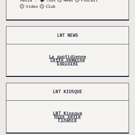
Média :
Tous
News
Podcast
Video
Club
LNT NEWS
La quotidienne
Cette semaine
Explorer
LNT KIOSQUE
LNT Kiosque
Hors série
Finance