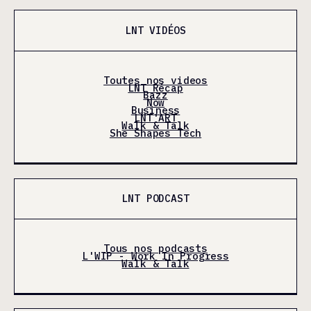
LNT VIDÉOS
Toutes nos videos
LNT Récap
Bazz
Now
Business
LNT'ART
Walk & Talk
She Shapes Tech
LNT PODCAST
Tous nos podcasts
L'WIP - Work In Progress
Walk & Talk