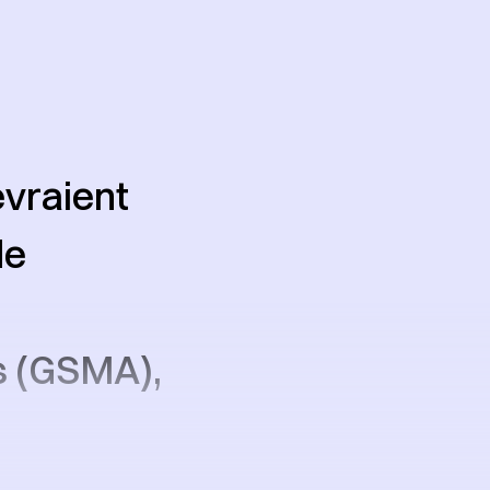
evraient
de
s (GSMA),