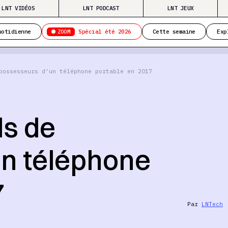
LNT VIDÉOS
LNT PODCAST
LNT JEUX
ZOOM
uotidienne
Spécial été 2026
Cette semaine
Exp
possesseurs d’un téléphone portable en 2017
ds de
n téléphone
7
Par
LNTech