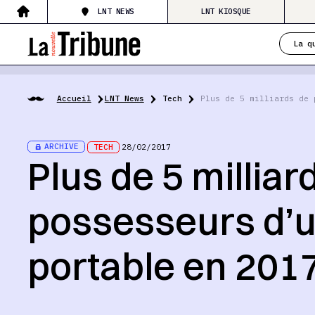
LNT NEWS
LNT KIOSQUE
La q
Accueil
LNT News
Tech
Plus de 5 milliards de 
ARCHIVE
TECH
28/02/2017
Plus de 5 milliar
possesseurs d’u
portable en 201