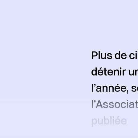
Plus de c
détenir un
l’année, 
l’Associa
publiée