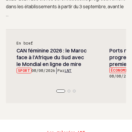
dans les établissements à partir du 3 septembre, avant le
...
En bref
CAN féminine 2026 : le Maroc
Ports mar
face à l’Afrique du Sud avec
progress
le Mondial en ligne de mire
premier 
ÉCONOMIE
SPORT
08/08/2026
Par
LNT
08/08/202