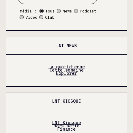
Média :
Tous
News
Podcast
Video
Club
LNT NEWS
La quotidienne
Cette semaine
Explorer
LNT KIOSQUE
LNT Kiosque
Hors série
Finance