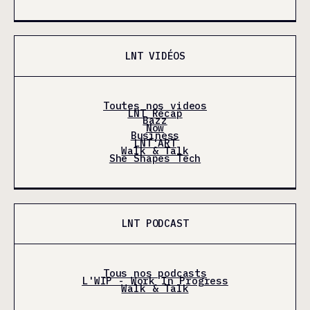
LNT VIDÉOS
Toutes nos videos
LNT Récap
Bazz
Now
Business
LNT'ART
Walk & Talk
She Shapes Tech
LNT PODCAST
Tous nos podcasts
L'WIP - Work In Progress
Walk & Talk