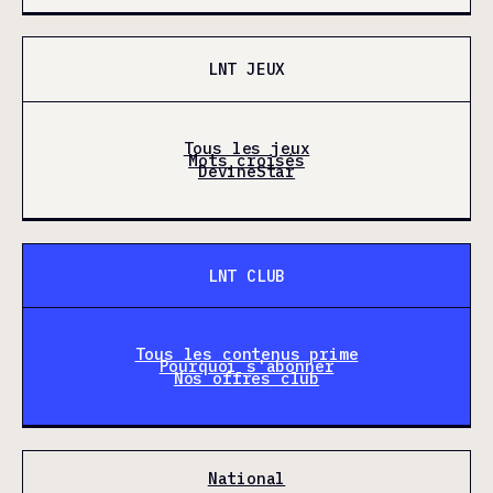
LNT JEUX
Tous les jeux
Mots croisés
DevineStar
LNT CLUB
Tous les contenus prime
Pourquoi s'abonner
Nos offres club
National