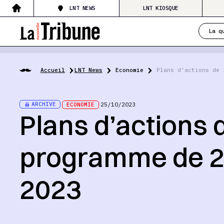
LNT NEWS
LNT KIOSQUE
La q
Accueil
LNT News
Economie
Plans d’actions de 
ARCHIVE
ECONOMIE
25/10/2023
Plans d’actions 
programme de 
2023