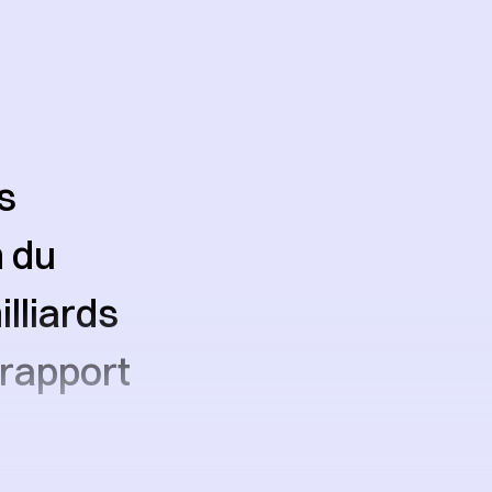
s
n du
lliards
 rapport