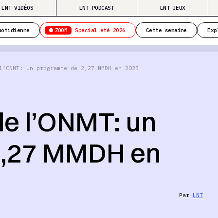
LNT VIDÉOS
LNT PODCAST
LNT JEUX
ZOOM
uotidienne
Spécial été 2026
Cette semaine
Exp
l’ONMT: un programme de 2,27 MMDH en 2023
de l’ONMT: un
2,27 MMDH en
Par
LNT