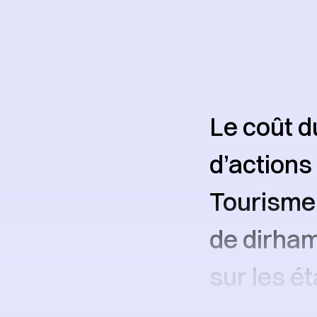
Le coût 
d’actions
Tourisme 
de dirham
sur les é