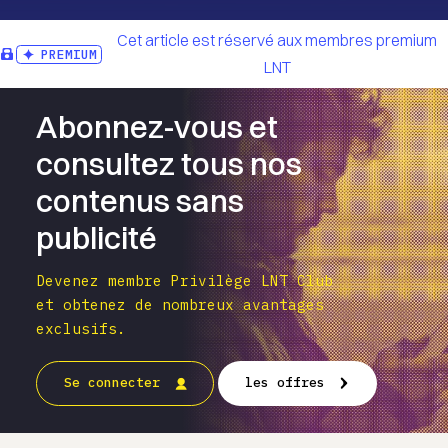
Cet article est réservé aux membres premium
PREMIUM
LNT
Abonnez-vous et
consultez tous nos
contenus sans
publicité
Devenez membre Privilège LNT Club
et obtenez de nombreux avantages
exclusifs.
Se connecter
les offres