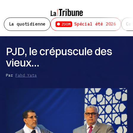
La quotidienne
Spécial été 2026
Ce
ZOOM
PJD, le crépuscule des
vieux…
Par
Fahd Yata