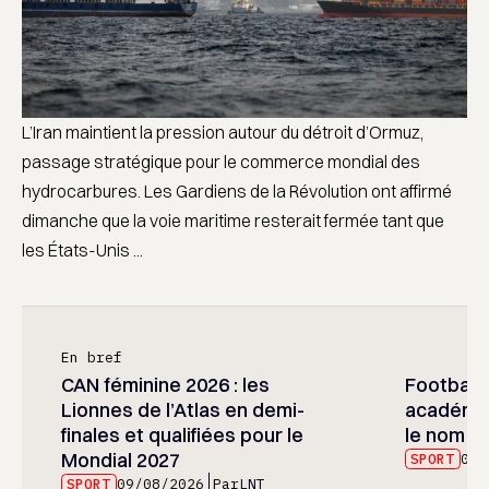
L’Iran maintient la pression autour du détroit d’Ormuz,
passage stratégique pour le commerce mondial des
hydrocarbures. Les Gardiens de la Révolution ont affirmé
dimanche que la voie maritime resterait fermée tant que
les États-Unis ...
En bref
CAN féminine 2026 : les
Football :
Lionnes de l’Atlas en demi-
académie
finales et qualifiées pour le
le nom d
Mondial 2027
SPORT
09/
SPORT
09/08/2026
Par
LNT