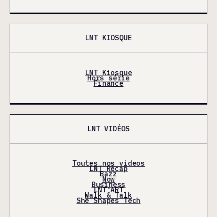
LNT KIOSQUE
LNT Kiosque
Hors série
Finance
LNT VIDÉOS
Toutes nos videos
LNT Récap
Bazz
Now
Business
LNT'ART
Walk & Talk
She Shapes Tech