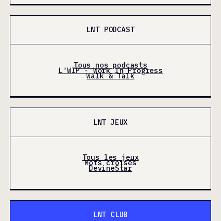
LNT PODCAST
Tous nos podcasts
L'WIP - Work In Progress
Walk & Talk
LNT JEUX
Tous les jeux
Mots croisés
DevineStar
LNT CLUB