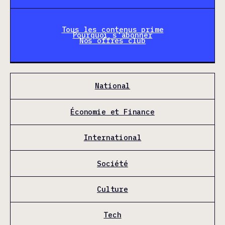
Tous les contenus prime
Pourquoi s'abonner
Nos offres club
National
Économie et Finance
International
Société
Culture
Tech