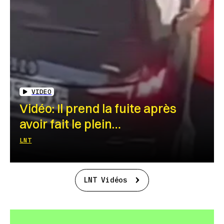
VIDEO
Vidéo: Il prend la fuite après
avoir fait le plein…
LNT
LNT Vidéos