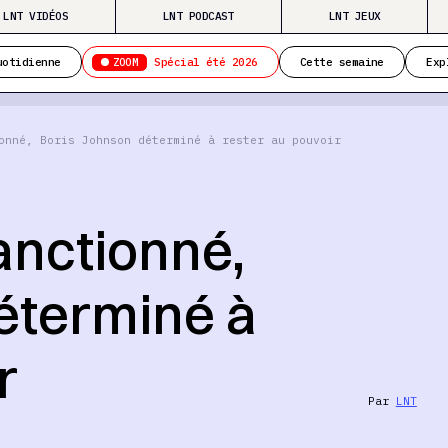
LNT VIDÉOS
LNT PODCAST
LNT JEUX
ZOOM
uotidienne
Spécial été 2026
Cette semaine
Exp
onné, Boris Johnson déterminé à rester au pouvoir
anctionné,
éterminé à
r
Par
LNT