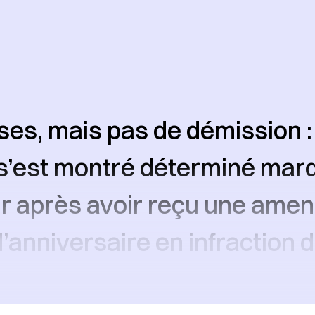
es, mais pas de démission :
’est montré déterminé mardi
r après avoir reçu une ame
d’anniversaire en infraction 