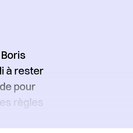
 Boris
 à rester
nde pour
des règles