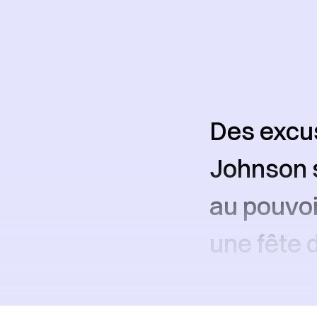
Des excus
Johnson s
au pouvoi
une fête 