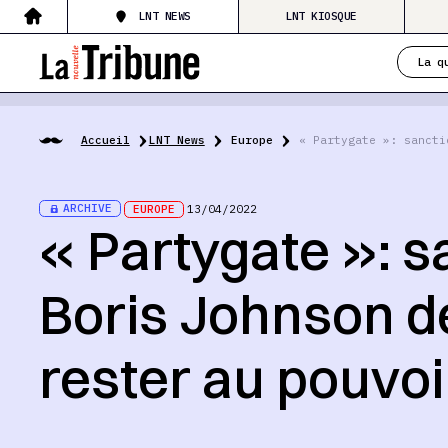
LNT NEWS
LNT KIOSQUE
La q
Accueil
LNT News
Europe
« Partygate »: sancti
ARCHIVE
EUROPE
13/04/2022
« Partygate »: s
Boris Johnson d
rester au pouvoi