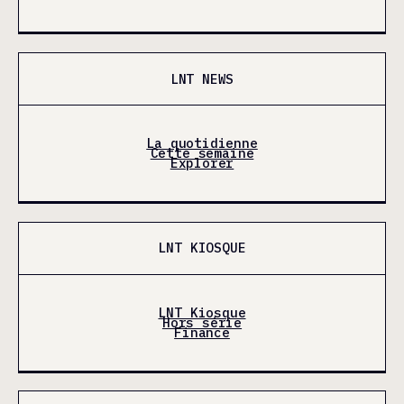
LNT NEWS
La quotidienne
Cette semaine
Explorer
LNT KIOSQUE
LNT Kiosque
Hors série
Finance