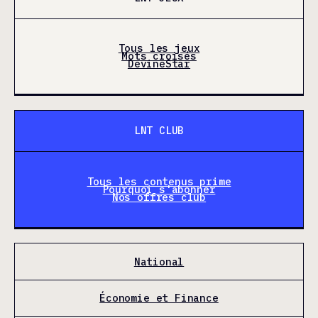
Tous les jeux
Mots croisés
DevineStar
LNT CLUB
Tous les contenus prime
Pourquoi s'abonner
Nos offres club
National
Économie et Finance