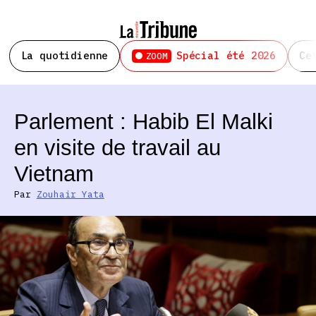
La quotidienne
Spécial été 2026
Ce
ZOOM
Parlement : Habib El Malki
en visite de travail au
Vietnam
Par
Zouhair Yata