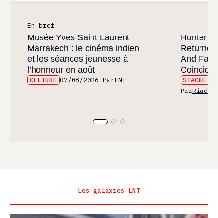
En bref
Musée Yves Saint Laurent
Hunter x 
Marrakech : le cinéma indien
Returned
et les séances jeunesse à
And Fans 
l’honneur en août
Coincide
CULTURE
07/08/2026
Par
LNT
STACHE
07
Par
Riad E
Les galaxies LNT