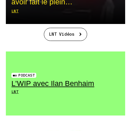
avoir fait le plein…
LNT
LNT Vidéos
PODCAST
L’WIP avec Ilan Benhaim
LNT