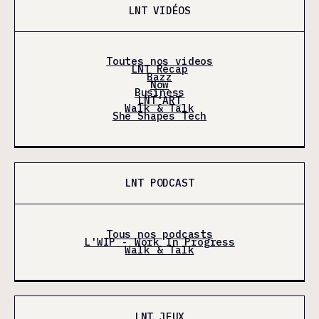
LNT VIDÉOS
Toutes nos videos
LNT Récap
Bazz
Now
Business
LNT'ART
Walk & Talk
She Shapes Tech
LNT PODCAST
Tous nos podcasts
L'WIP - Work In Progress
Walk & Talk
LNT JEUX