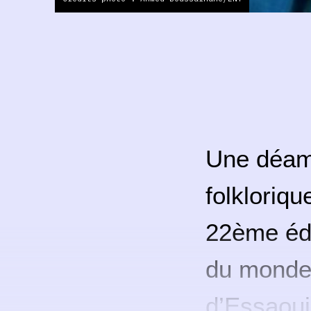
Une déam
folkloriqu
22ème édi
du monde, 
d’Essaoui