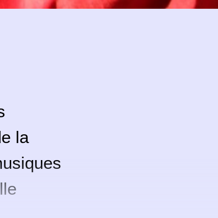
s
de la
musiques
lle