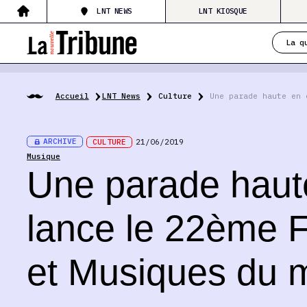
LNT NEWS
LNT KIOSQUE
La q
Accueil
LNT News
Culture
Une parade haute en 
ARCHIVE
CULTURE
21/06/2019
Musique
Une parade haut
lance le 22ème 
et Musiques du