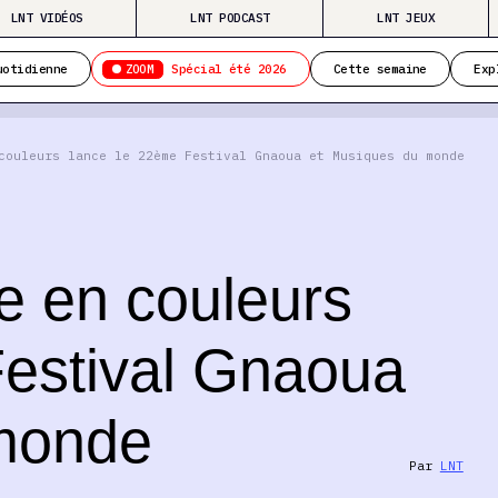
LNT VIDÉOS
LNT PODCAST
LNT JEUX
ZOOM
uotidienne
Spécial été 2026
Cette semaine
Exp
couleurs lance le 22ème Festival Gnaoua et Musiques du monde
e en couleurs
Festival Gnaoua
 monde
Par
LNT