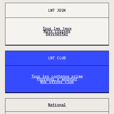
LNT JEUX
Tous les jeux
Mots croisés
DevineStar
LNT CLUB
Tous les contenus prime
Pourquoi s'abonner
Nos offres club
National