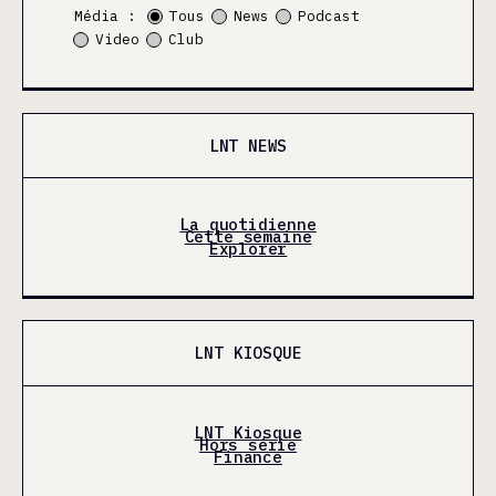
Média :
Tous
News
Podcast
Video
Club
LNT NEWS
La quotidienne
Cette semaine
Explorer
LNT KIOSQUE
LNT Kiosque
Hors série
Finance