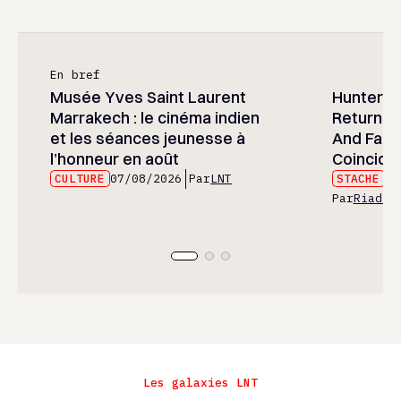
En bref
Musée Yves Saint Laurent
Hunter x 
Marrakech : le cinéma indien
Returned
et les séances jeunesse à
And Fans 
l’honneur en août
Coincide
CULTURE
07/08/2026
Par
LNT
STACHE
07
Par
Riad E
Les galaxies LNT