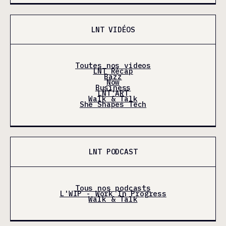
LNT VIDÉOS
Toutes nos videos
LNT Récap
Bazz
Now
Business
LNT'ART
Walk & Talk
She Shapes Tech
LNT PODCAST
Tous nos podcasts
L'WIP - Work In Progress
Walk & Talk