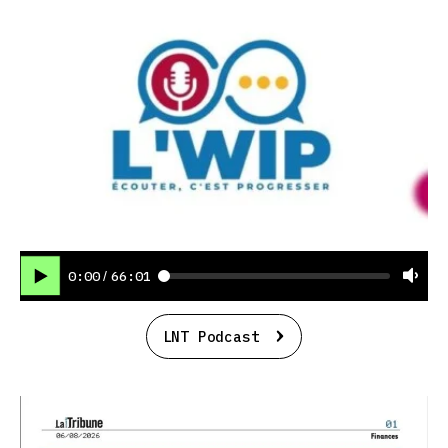
0:00
66:01
/
LNT Podcast