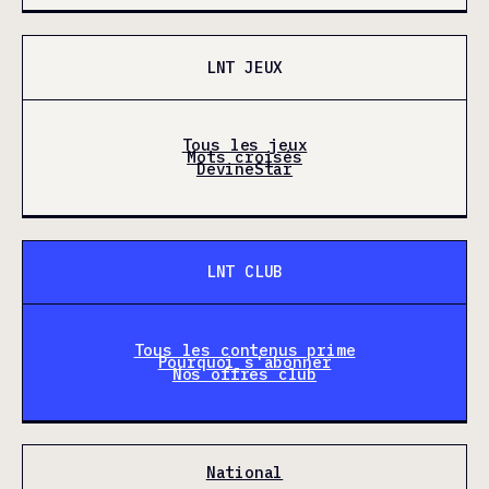
LNT JEUX
Tous les jeux
Mots croisés
DevineStar
LNT CLUB
Tous les contenus prime
Pourquoi s'abonner
Nos offres club
National