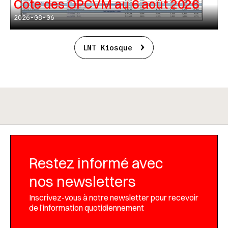
Cote des OPCVM au 6 août 2026
2026-08-06
LNT Kiosque
Restez informé avec
nos newsletters
Inscrivez-vous à notre newsletter pour recevoir
de l’information quotidiennement