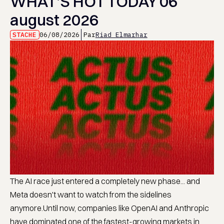
WHAT’S HOT TODAY 06
august 2026
STACHE
06/08/2026
Par
Riad Elmarhar
The AI race just entered a completely new phase... and
Meta doesn't want to watch from the sidelines
anymore.Until now, companies like OpenAI and Anthropic
have dominated one of the fastest-growing markets in