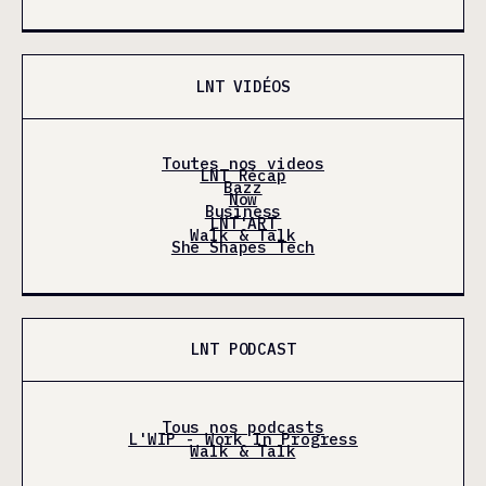
LNT VIDÉOS
Toutes nos videos
LNT Récap
Bazz
Now
Business
LNT'ART
Walk & Talk
She Shapes Tech
LNT PODCAST
Tous nos podcasts
L'WIP - Work In Progress
Walk & Talk