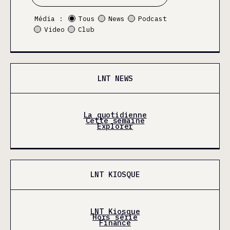
Média :
Tous
News
Podcast
Video
Club
LNT NEWS
La quotidienne
Cette semaine
Explorer
LNT KIOSQUE
LNT Kiosque
Hors série
Finance