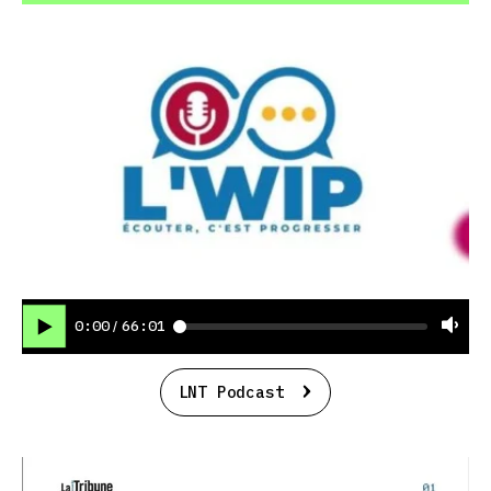
0:00
66:01
/
LNT Podcast