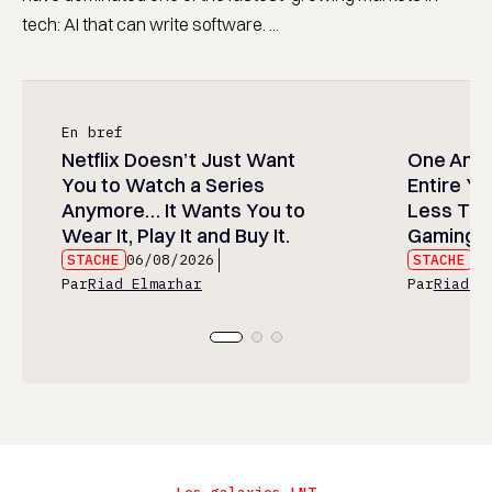
tech: AI that can write software. ...
En bref
Netflix Doesn’t Just Want
One Anim
You to Watch a Series
Entire Y
Anymore… It Wants You to
Less Than
Wear It, Play It and Buy It.
Gaming P
STACHE
06/08/2026
STACHE
06
Par
Riad Elmarhar
Par
Riad E