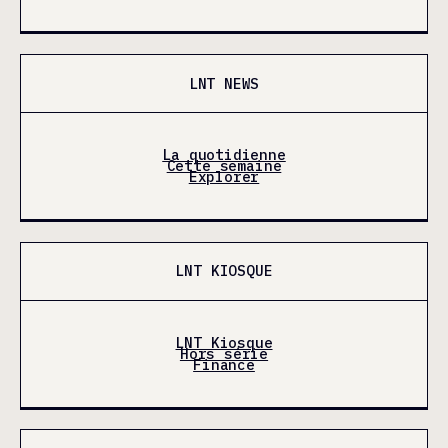
LNT NEWS
La quotidienne
Cette semaine
Explorer
LNT KIOSQUE
LNT Kiosque
Hors série
Finance