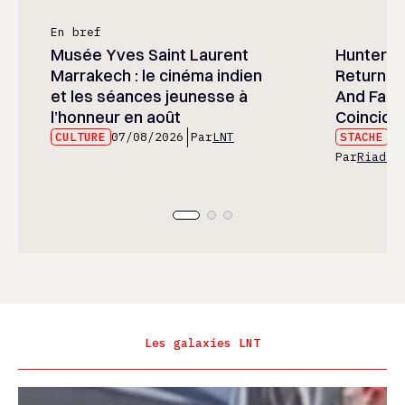
En bref
Musée Yves Saint Laurent
Hunter x 
Marrakech : le cinéma indien
Returned
et les séances jeunesse à
And Fans 
l’honneur en août
Coincide
CULTURE
07/08/2026
Par
LNT
STACHE
07
Par
Riad E
Les galaxies LNT