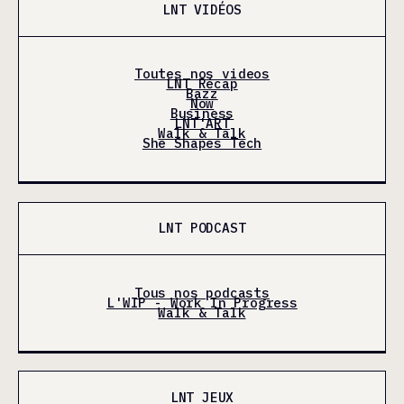
LNT VIDÉOS
Toutes nos videos
LNT Récap
Bazz
Now
Business
LNT'ART
Walk & Talk
She Shapes Tech
LNT PODCAST
Tous nos podcasts
L'WIP - Work In Progress
Walk & Talk
LNT JEUX