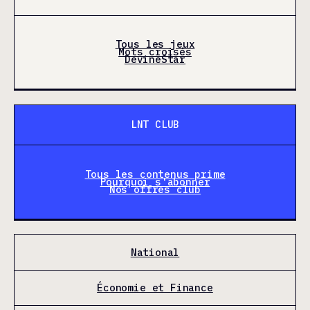
Tous les jeux
Mots croisés
DevineStar
LNT CLUB
Tous les contenus prime
Pourquoi s'abonner
Nos offres club
National
Économie et Finance