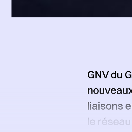
GNV du Gr
nouveaux 
liaisons e
le réseau