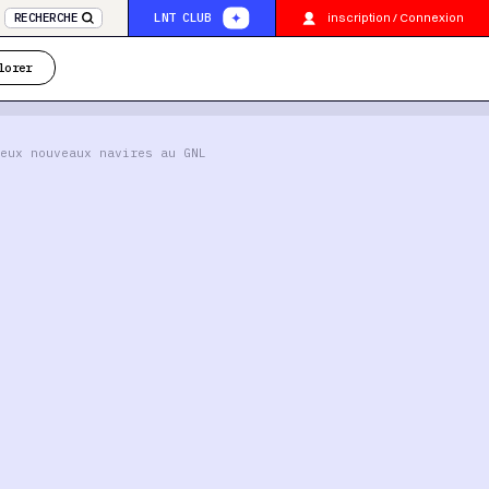
inscription / Connexion
RECHERCHE
LNT CLUB
lorer
eux nouveaux navires au GNL