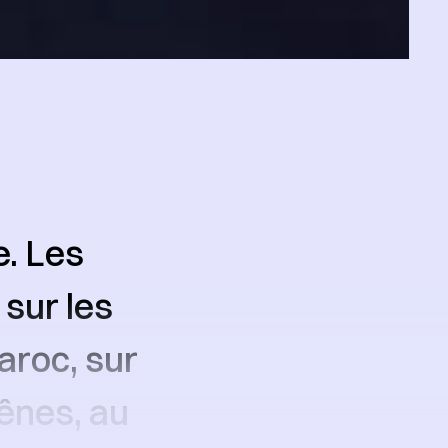
e. Les
sur les
Maroc, sur
ênes, au