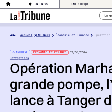
LNT NEWS
LNT KIOSQUE
La q
Accueil
LNT News
Économie et Finance
Opération 
ARCHIVE
ÉCONOMIE ET FINANCE
02/06/2026
Entreprises
Opération Marha
grande pompe, l
lance à Tanger 