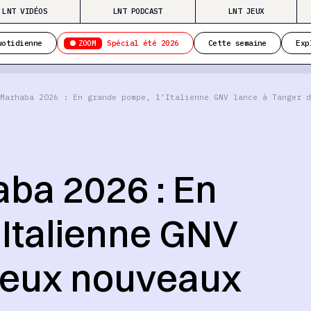
LNT VIDÉOS
LNT PODCAST
LNT JEUX
ZOOM
uotidienne
Spécial été 2026
Cette semaine
Exp
Marhaba 2026 : En grande pompe, l’Italienne GNV lance à Tanger d
ba 2026 : En
’Italienne GNV
deux nouveaux