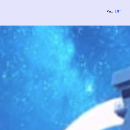
Par
LNT