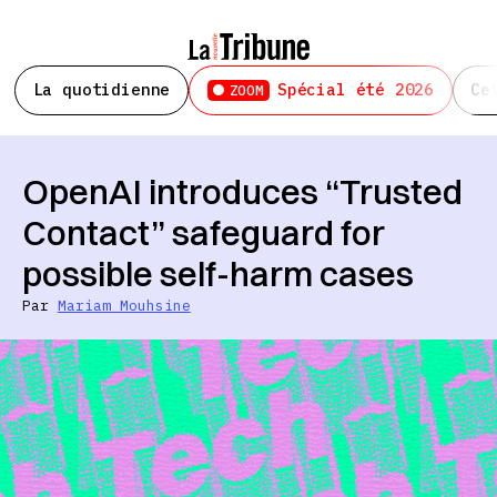
La quotidienne
Spécial été 2026
Ce
ZOOM
OpenAI introduces “Trusted
Contact” safeguard for
possible self-harm cases
Par
Mariam Mouhsine