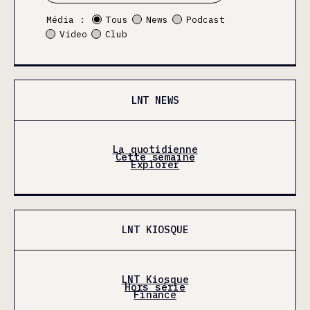
Média :
Tous
News
Podcast
Video
Club
LNT NEWS
La quotidienne
Cette semaine
Explorer
LNT KIOSQUE
LNT Kiosque
Hors série
Finance