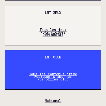
LNT JEUX
Tous les jeux
Mots croisés
DevineStar
LNT CLUB
Tous les contenus prime
Pourquoi s'abonner
Nos offres club
National