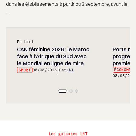
dans les établissements à partir du 3 septembre, avant le
...
En bref
CAN féminine 2026 : le Maroc
Ports mar
face à l’Afrique du Sud avec
progress
le Mondial en ligne de mire
premier 
ÉCONOMIE
SPORT
08/08/2026
Par
LNT
08/08/202
Les galaxies LNT