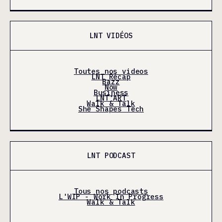
LNT VIDÉOS
Toutes nos videos
LNT Récap
Bazz
Now
Business
LNT'ART
Walk & Talk
She Shapes Tech
LNT PODCAST
Tous nos podcasts
L'WIP - Work In Progress
Walk & Talk