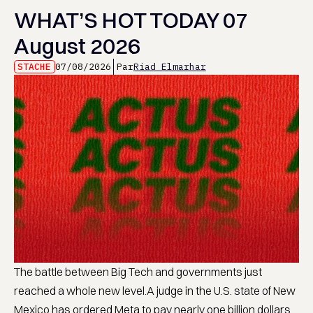
WHAT’S HOT TODAY 07
August 2026
STACHE
07/08/2026
Par
Riad Elmarhar
The battle between Big Tech and governments just
reached a whole new level.A judge in the U.S. state of New
Mexico has ordered Meta to pay nearly one billion dollars