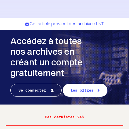
Cet article provient des archives LNT
Accédez à toutes
nos archives en
créant un compte
gratuitement
Se connecter
les offres
Ces dernieres 24h