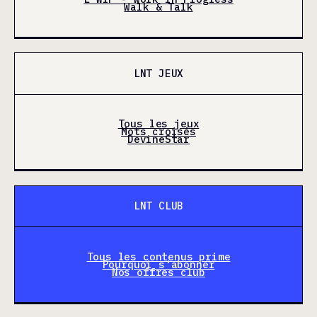
Walk & Talk
LNT JEUX
Tous les jeux
Mots croisés
DevineStar
LNT CLUB
Tous les contenus prime
Pourquoi s'abonner
Nos offres club