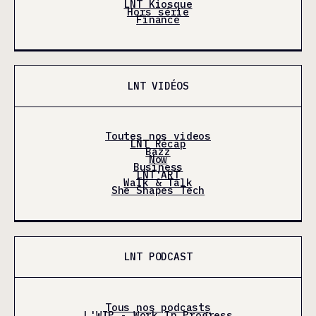
LNT Kiosque
Hors série
Finance
LNT VIDÉOS
Toutes nos videos
LNT Récap
Bazz
Now
Business
LNT'ART
Walk & Talk
She Shapes Tech
LNT PODCAST
Tous nos podcasts
L'WIP - Work In Progress