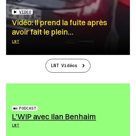
VIDEO
Vidéo: Il prend la fuite après
avoir fait le plein…
LNT
LNT Vidéos
PODCAST
L’WIP avec Ilan Benhaim
LNT