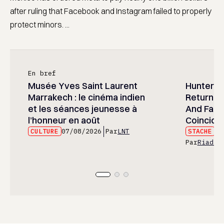
after ruling that Facebook and Instagram failed to properly
protect minors. ...
En bref
Musée Yves Saint Laurent
Hunter x 
Marrakech : le cinéma indien
Returned
et les séances jeunesse à
And Fans 
l’honneur en août
Coincide
CULTURE
07/08/2026
Par
LNT
STACHE
07
Par
Riad E