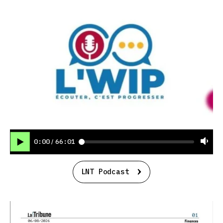
0:00
66:01
/
LNT Podcast