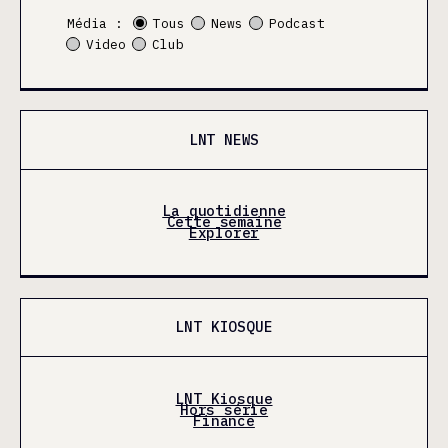
Média :
Tous
News
Podcast
Video
Club
LNT NEWS
La quotidienne
Cette semaine
Explorer
LNT KIOSQUE
LNT Kiosque
Hors série
Finance