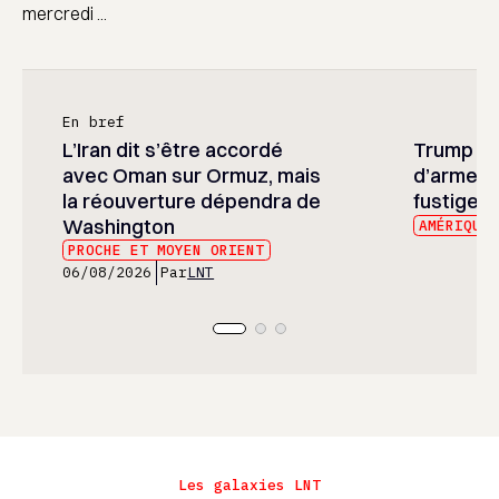
mercredi ...
En bref
L’Iran dit s’être accordé
Trump ré
avec Oman sur Ormuz, mais
d’armeme
la réouverture dépendra de
fustige l
Washington
AMÉRIQUE
PROCHE ET MOYEN ORIENT
06/08/2026
Par
LNT
Les galaxies LNT