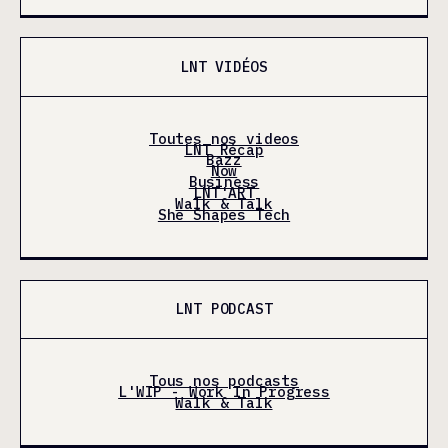
LNT VIDÉOS
Toutes nos videos
LNT Récap
Bazz
Now
Business
LNT'ART
Walk & Talk
She Shapes Tech
LNT PODCAST
Tous nos podcasts
L'WIP - Work In Progress
Walk & Talk