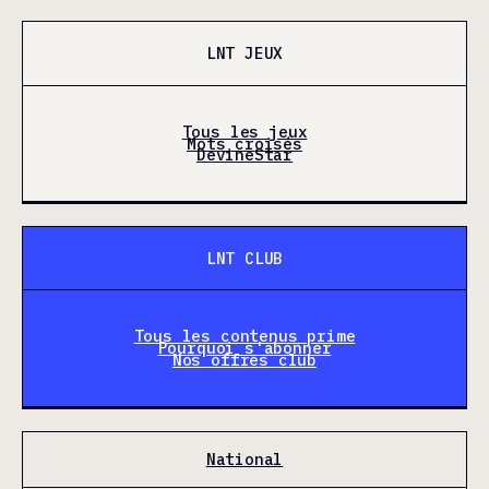
LNT JEUX
Tous les jeux
Mots croisés
DevineStar
LNT CLUB
Tous les contenus prime
Pourquoi s'abonner
Nos offres club
National