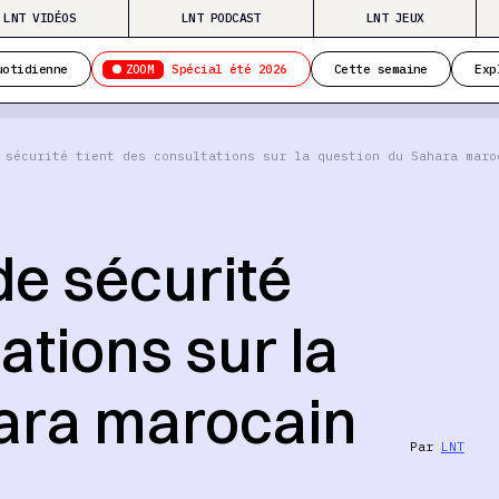
LNT VIDÉOS
LNT PODCAST
LNT JEUX
ZOOM
uotidienne
Spécial été 2026
Cette semaine
Exp
 sécurité tient des consultations sur la question du Sahara maro
de sécurité
ations sur la
ara marocain
Par
LNT