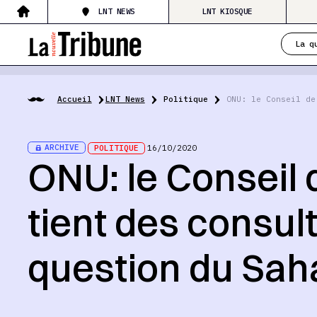
LNT NEWS
LNT KIOSQUE
La q
Accueil
LNT News
Politique
ONU: le Conseil de
ARCHIVE
POLITIQUE
16/10/2020
ONU: le Conseil 
tient des consult
question du Sah