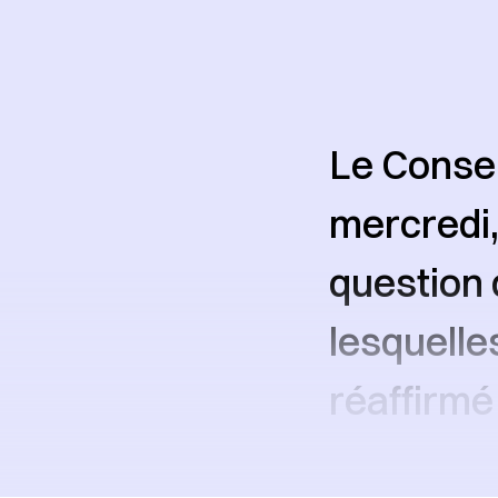
Le Consei
mercredi,
question 
lesquelle
réaffirmé