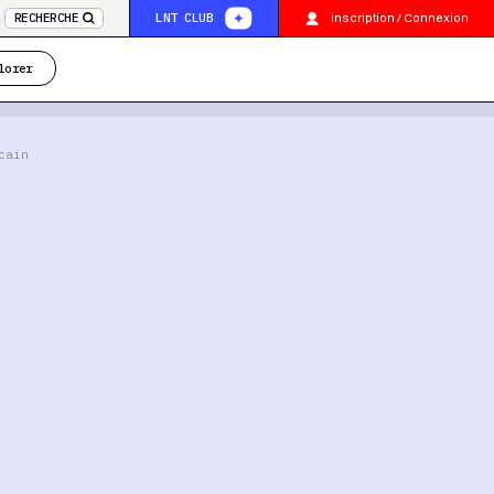
inscription / Connexion
RECHERCHE
LNT CLUB
lorer
cain