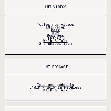
LNT VIDÉOS
Toutes nos videos
LNT Récap
Bazz
Now
Business
LNT'ART
Walk & Talk
She Shapes Tech
LNT PODCAST
Tous nos podcasts
L'WIP - Work In Progress
Walk & Talk