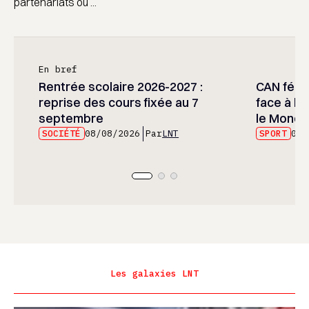
partenariats ou ...
En bref
Rentrée scolaire 2026-2027 :
CAN fémin
reprise des cours fixée au 7
face à l’
septembre
le Mondia
SOCIÉTÉ
08/08/2026
Par
LNT
SPORT
08/
Les galaxies LNT