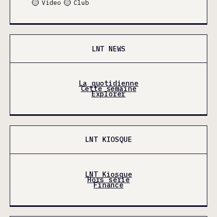
Video
Club
LNT NEWS
La quotidienne
Cette semaine
Explorer
LNT KIOSQUE
LNT Kiosque
Hors série
Finance