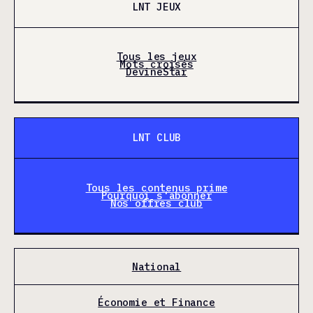
LNT JEUX
Tous les jeux
Mots croisés
DevineStar
LNT CLUB
Tous les contenus prime
Pourquoi s'abonner
Nos offres club
National
Économie et Finance