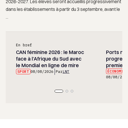
2026-2027. Les élèves seront accueillis progressivement
dans les établissements à partir du 3 septembre, avant le
...
En bref
CAN féminine 2026 : le Maroc
Ports mar
face à l’Afrique du Sud avec
progress
le Mondial en ligne de mire
premier 
ÉCONOMIE
SPORT
08/08/2026
Par
LNT
08/08/202