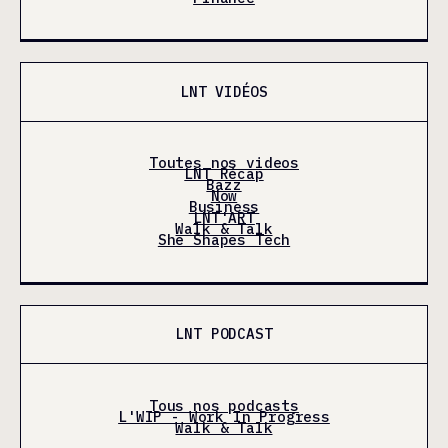
LNT VIDÉOS
Toutes nos videos
LNT Récap
Bazz
Now
Business
LNT'ART
Walk & Talk
She Shapes Tech
LNT PODCAST
Tous nos podcasts
L'WIP - Work In Progress
Walk & Talk