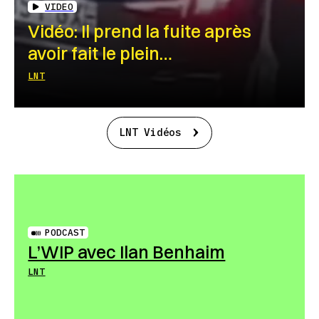
VIDEO
Vidéo: Il prend la fuite après
avoir fait le plein…
LNT
LNT Vidéos
PODCAST
L’WIP avec Ilan Benhaim
LNT