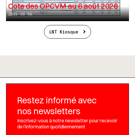
Cote des OPCVM au 6 août 2026
2026-08-06
LNT Kiosque
Restez informé avec
nos newsletters
Inscrivez-vous à notre newsletter pour recevoir
de l’information quotidiennement