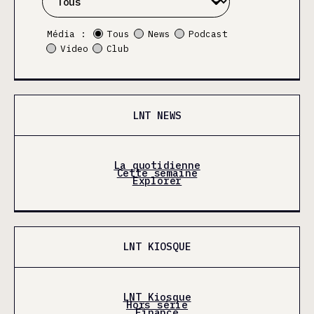
Média :
Tous
News
Podcast
Video
Club
LNT NEWS
La quotidienne
Cette semaine
Explorer
LNT KIOSQUE
LNT Kiosque
Hors série
Finance