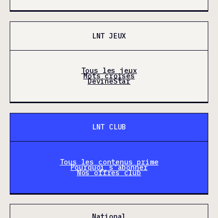
LNT JEUX
Tous les jeux
Mots croisés
DevineStar
LNT CLUB
Tous les contenus prime
Pourquoi s'abonner
Nos offres club
National