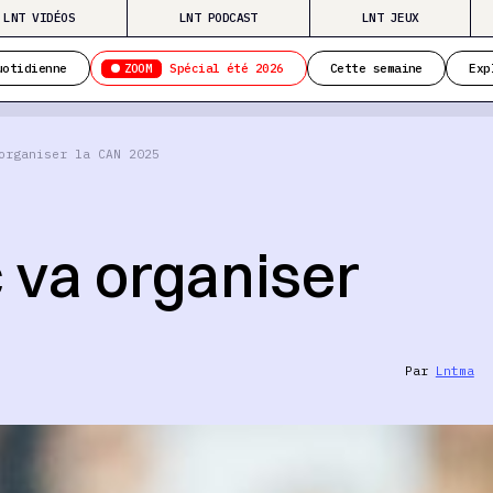
LNT VIDÉOS
LNT PODCAST
LNT JEUX
ZOOM
uotidienne
Spécial été 2026
Cette semaine
Exp
organiser la CAN 2025
c va organiser
Par
Lntma