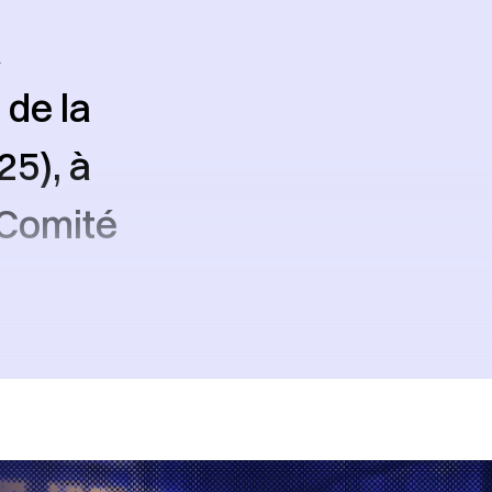
à
 de la
5), à
 Comité