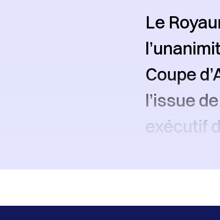
Le Royau
l’unanimit
Coupe d’A
l’issue d
exécutif d