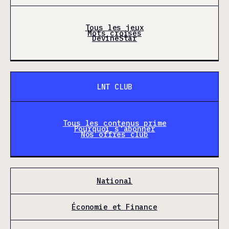
Tous les jeux
Mots croisés
DevineStar
LNT CLUB
Tous les contenus prime
Pourquoi s'abonner
Nos offres club
National
Économie et Finance