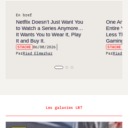
En bref
Netflix Doesn’t Just Want You
One Anim
to Watch a Series Anymore…
Entire Y
It Wants You to Wear It, Play
Less Than
It and Buy It.
Gaming 
STACHE
06/08/2026
STACHE
06
Par
Riad Elmarhar
Par
Riad E
Les galaxies LNT