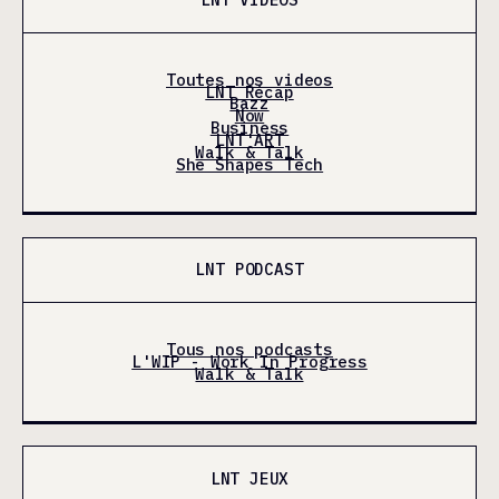
Toutes nos videos
LNT Récap
Bazz
Now
Business
LNT'ART
Walk & Talk
She Shapes Tech
LNT PODCAST
Tous nos podcasts
L'WIP - Work In Progress
Walk & Talk
LNT JEUX