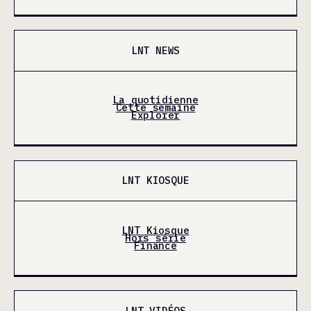
LNT NEWS
La quotidienne
Cette semaine
Explorer
LNT KIOSQUE
LNT Kiosque
Hors série
Finance
LNT VIDÉOS