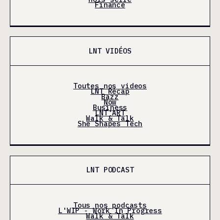
Finance
LNT VIDÉOS
Toutes nos videos
LNT Récap
Bazz
Now
Business
LNT'ART
Walk & Talk
She Shapes Tech
LNT PODCAST
Tous nos podcasts
L'WIP - Work In Progress
Walk & Talk