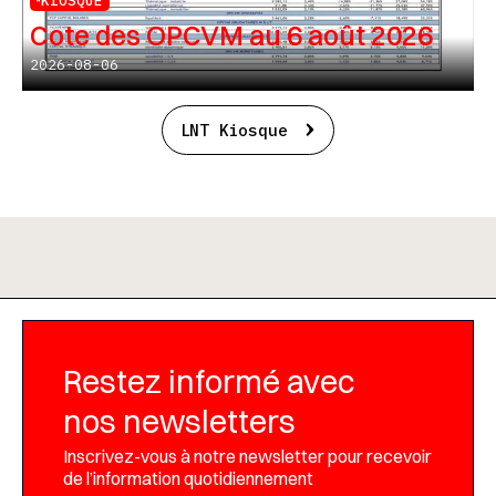
KIOSQUE
Cote des OPCVM au 6 août 2026
2026-08-06
LNT Kiosque
Restez informé avec
nos newsletters
Inscrivez-vous à notre newsletter pour recevoir
de l’information quotidiennement