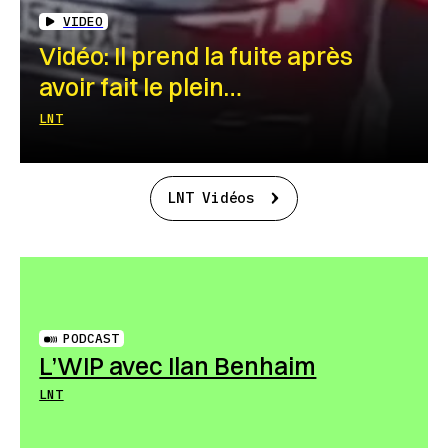
VIDEO
Vidéo: Il prend la fuite après
avoir fait le plein…
LNT
LNT Vidéos
PODCAST
L’WIP avec Ilan Benhaim
LNT