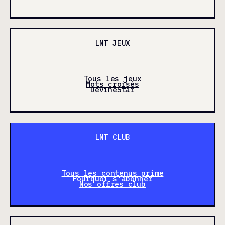
LNT JEUX
Tous les jeux
Mots croisés
DevineStar
LNT CLUB
Tous les contenus prime
Pourquoi s'abonner
Nos offres club