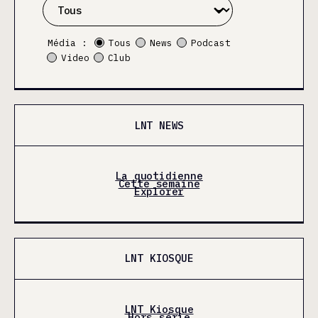
Média :
Tous
News
Podcast
Video
Club
LNT NEWS
La quotidienne
Cette semaine
Explorer
LNT KIOSQUE
LNT Kiosque
Hors série