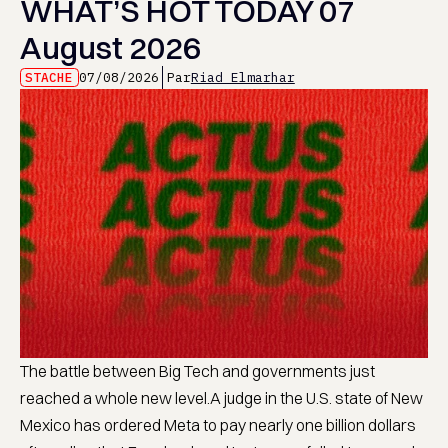
WHAT’S HOT TODAY 07
August 2026
STACHE
07/08/2026
Par
Riad Elmarhar
The battle between Big Tech and governments just
reached a whole new level.A judge in the U.S. state of New
Mexico has ordered Meta to pay nearly one billion dollars