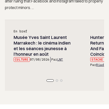
after ruling that Facebook and Instagram failed to properly
protect minors. ...
En bref
Musée Yves Saint Laurent
Hunter x 
Marrakech : le cinéma indien
Returned
et les séances jeunesse à
And Fans 
l’honneur en août
Coincide
CULTURE
07/08/2026
Par
LNT
STACHE
07
Par
Riad E