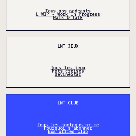
Tous nos podcasts
L'WIP - Work In Progress
Walk & Talk
LNT JEUX
Tous les jeux
Mots croisés
DevineStar
LNT CLUB
Tous les contenus prime
Pourquoi s'abonner
Nos offres club