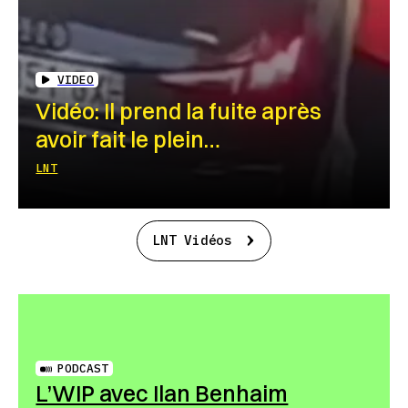
VIDEO
Vidéo: Il prend la fuite après
avoir fait le plein…
LNT
LNT Vidéos
PODCAST
L’WIP avec Ilan Benhaim