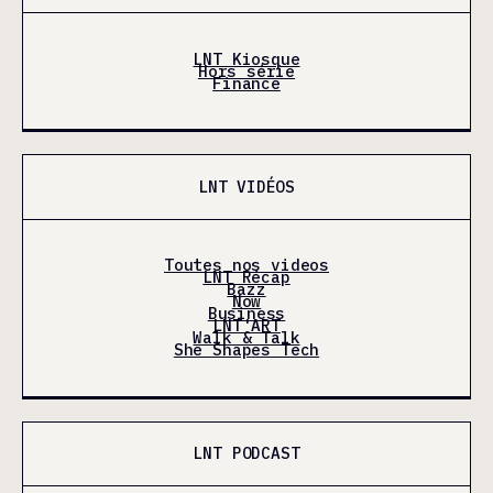
LNT Kiosque
Hors série
Finance
LNT VIDÉOS
Toutes nos videos
LNT Récap
Bazz
Now
Business
LNT'ART
Walk & Talk
She Shapes Tech
LNT PODCAST