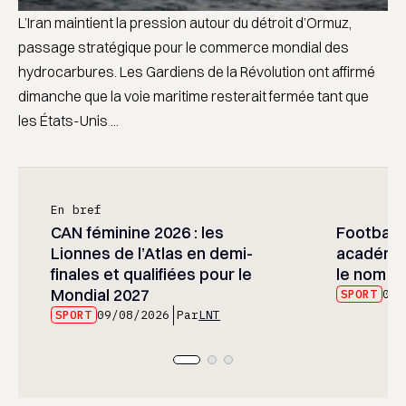
L’Iran maintient la pression autour du détroit d’Ormuz,
passage stratégique pour le commerce mondial des
hydrocarbures. Les Gardiens de la Révolution ont affirmé
dimanche que la voie maritime resterait fermée tant que
les États-Unis ...
En bref
CAN féminine 2026 : les
Football :
Lionnes de l’Atlas en demi-
académie
finales et qualifiées pour le
le nom d
Mondial 2027
SPORT
09/
SPORT
09/08/2026
Par
LNT