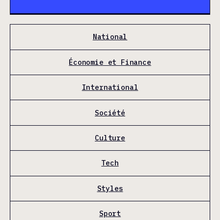
National
Économie et Finance
International
Société
Culture
Tech
Styles
Sport