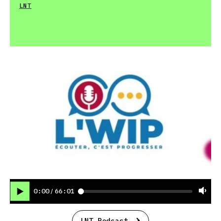
LNT
0:00
66:01
/
LNT Podcast