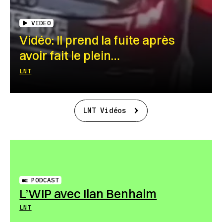
VIDEO
Vidéo: Il prend la fuite après
avoir fait le plein…
LNT
LNT Vidéos
PODCAST
L’WIP avec Ilan Benhaim
LNT