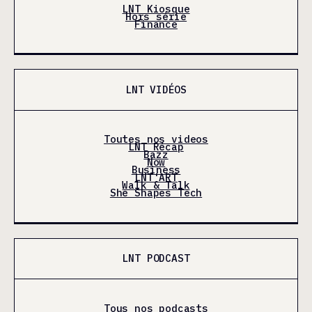
LNT Kiosque
Hors série
Finance
LNT VIDÉOS
Toutes nos videos
LNT Récap
Bazz
Now
Business
LNT'ART
Walk & Talk
She Shapes Tech
LNT PODCAST
Tous nos podcasts