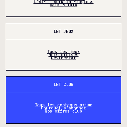
L'WIP - Work In Progress
Walk & Talk
LNT JEUX
Tous les jeux
Mots croisés
DevineStar
LNT CLUB
Tous les contenus prime
Pourquoi s'abonner
Nos offres club