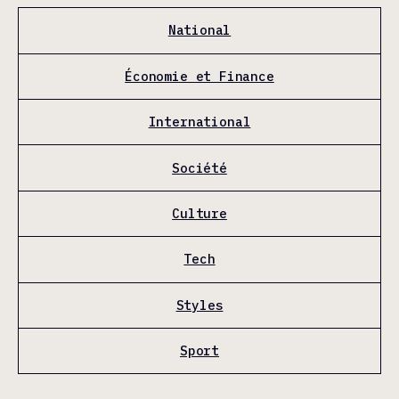
National
Économie et Finance
International
Société
Culture
Tech
Styles
Sport