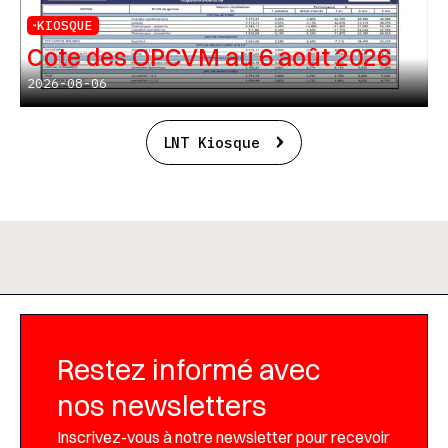
KIOSQUE
Cote des OPCVM au 6 août 2026
2026-08-06
LNT Kiosque
Restez informé avec
nos newsletters
Inscrivez-vous à notre newsletter pour recevoir