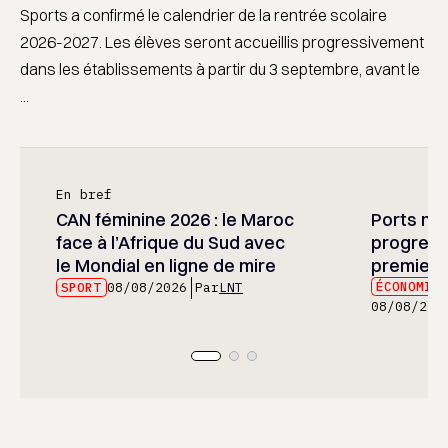
Sports a confirmé le calendrier de la rentrée scolaire
2026-2027. Les élèves seront accueillis progressivement
dans les établissements à partir du 3 septembre, avant le
...
En bref
CAN féminine 2026 : le Maroc
Ports mar
face à l’Afrique du Sud avec
progress
le Mondial en ligne de mire
premier 
ÉCONOMIE
SPORT
08/08/2026
Par
LNT
08/08/202