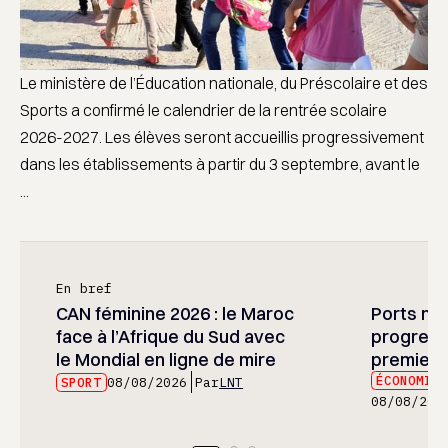
Le ministère de l’Éducation nationale, du Préscolaire et des
Sports a confirmé le calendrier de la rentrée scolaire
2026-2027. Les élèves seront accueillis progressivement
dans les établissements à partir du 3 septembre, avant le
...
En bref
CAN féminine 2026 : le Maroc
Ports mar
face à l’Afrique du Sud avec
progress
le Mondial en ligne de mire
premier 
ÉCONOMIE
SPORT
08/08/2026
Par
LNT
08/08/202