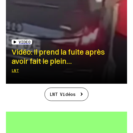
VIDEO
Vidéo: Il prend la fuite après
avoir fait le plein…
LNT
LNT Vidéos