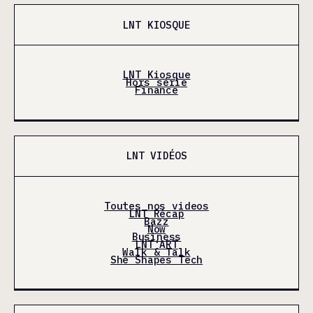
LNT KIOSQUE
LNT Kiosque
Hors série
Finance
LNT VIDÉOS
Toutes nos videos
LNT Récap
Bazz
Now
Business
LNT'ART
Walk & Talk
She Shapes Tech