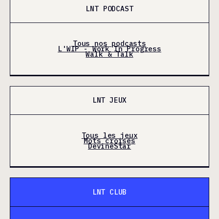
LNT PODCAST
Tous nos podcasts
L'WIP - Work In Progress
Walk & Talk
LNT JEUX
Tous les jeux
Mots croisés
DevineStar
LNT CLUB