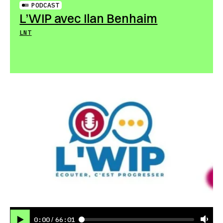
PODCAST
L’WIP avec Ilan Benhaim
LNT
0:00
66:01
/