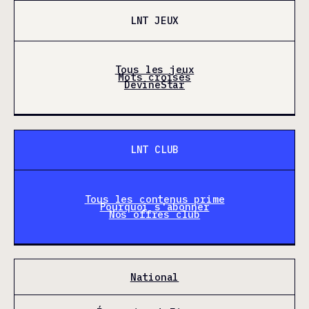
LNT JEUX
Tous les jeux
Mots croisés
DevineStar
LNT CLUB
Tous les contenus prime
Pourquoi s'abonner
Nos offres club
National