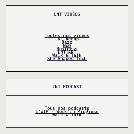
LNT VIDÉOS
Toutes nos videos
LNT Récap
Bazz
Now
Business
LNT'ART
Walk & Talk
She Shapes Tech
LNT PODCAST
Tous nos podcasts
L'WIP - Work In Progress
Walk & Talk