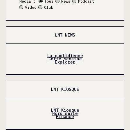
Média :
Tous
News
Podcast
Video
Club
LNT NEWS
La quotidienne
Cette semaine
Explorer
LNT KIOSQUE
LNT Kiosque
Hors série
Finance