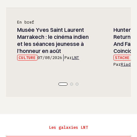
En bref
Musée Yves Saint Laurent
Hunter x 
Marrakech : le cinéma indien
Returned
et les séances jeunesse à
And Fans 
l’honneur en août
Coincide
CULTURE
07/08/2026
Par
LNT
STACHE
07
Par
Riad E
Les galaxies LNT