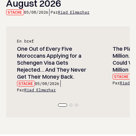
August 2026
STACHE
05/08/2026
Par
Riad Elmarhar
En bref
One Out of Every Five
The Play
Moroccans Applying for a
Million…
Schengen Visa Gets
Could Wa
Rejected… And They Never
Million Wi
Get Their Money Back.
STACHE
05
Par
Riad E
STACHE
05/08/2026
Par
Riad Elmarhar