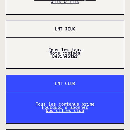
Walk & Talk
LNT JEUX
Tous les jeux
Mots croisés
DevineStar
LNT CLUB
Tous les contenus prime
Pourquoi s'abonner
Nos offres club