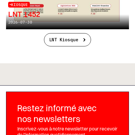
KIOSQUE
LNT 1452
2026-07-30
LNT Kiosque
Restez informé avec
nos newsletters
Inscrivez-vous à notre newsletter pour recevoir
de l’information quotidiennement