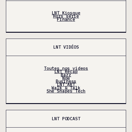
LNT Kiosque
Hors série
Finance
LNT VIDÉOS
Toutes nos videos
LNT Récap
Bazz
Now
Business
LNT'ART
Walk & Talk
She Shapes Tech
LNT PODCAST