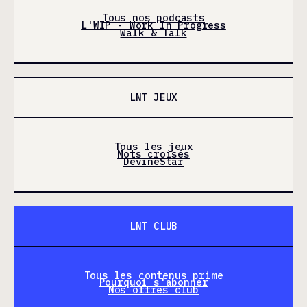
Tous nos podcasts
L'WIP - Work In Progress
Walk & Talk
LNT JEUX
Tous les jeux
Mots croisés
DevineStar
LNT CLUB
Tous les contenus prime
Pourquoi s'abonner
Nos offres club