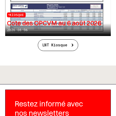
KIOSQUE
Cote des OPCVM au 6 août 2026
2026-08-06
LNT Kiosque
Restez informé avec
nos newsletters