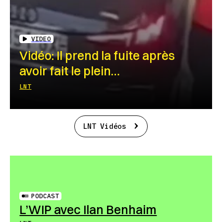
VIDEO
Vidéo: Il prend la fuite après
avoir fait le plein…
LNT
LNT Vidéos
PODCAST
L’WIP avec Ilan Benhaim