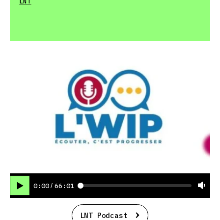
LNT
0:00
66:01
/
LNT Podcast