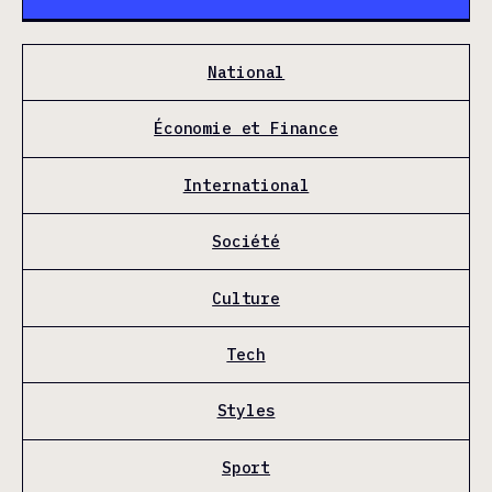
National
Économie et Finance
International
Société
Culture
Tech
Styles
Sport