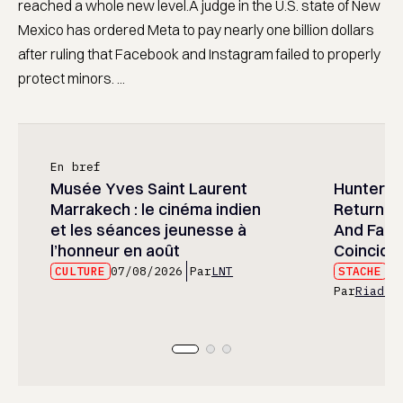
reached a whole new level.A judge in the U.S. state of New
Mexico has ordered Meta to pay nearly one billion dollars
after ruling that Facebook and Instagram failed to properly
protect minors. ...
En bref
Musée Yves Saint Laurent
Hunter x 
Marrakech : le cinéma indien
Returned
et les séances jeunesse à
And Fans 
l’honneur en août
Coincide
CULTURE
07/08/2026
Par
LNT
STACHE
07
Par
Riad E