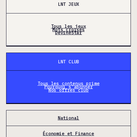
LNT JEUX
Tous les jeux
Mots croisés
DevineStar
LNT CLUB
Tous les contenus prime
Pourquoi s'abonner
Nos offres club
National
Économie et Finance