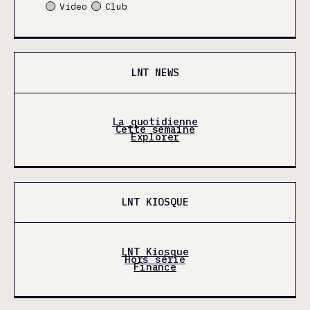
Video
Club
LNT NEWS
La quotidienne
Cette semaine
Explorer
LNT KIOSQUE
LNT Kiosque
Hors série
Finance