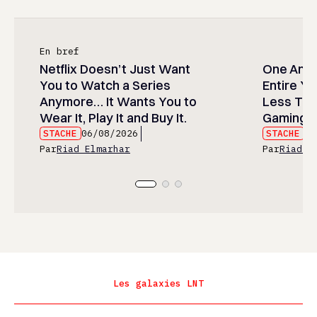
En bref
Netflix Doesn’t Just Want
One Anim
You to Watch a Series
Entire Y
Anymore… It Wants You to
Less Than
Wear It, Play It and Buy It.
Gaming P
STACHE
06/08/2026
STACHE
06
Par
Riad Elmarhar
Par
Riad E
Les galaxies LNT