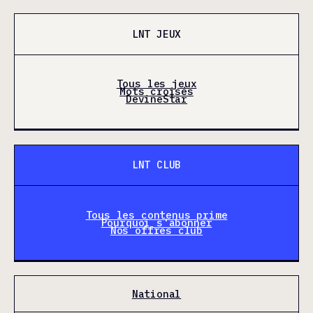
LNT JEUX
Tous les jeux
Mots croisés
DevineStar
LNT CLUB
Tous les contenus prime
Pourquoi s'abonner
Nos offres club
National