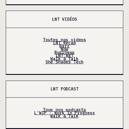
LNT VIDÉOS
Toutes nos videos
LNT Récap
Bazz
Now
Business
LNT'ART
Walk & Talk
She Shapes Tech
LNT PODCAST
Tous nos podcasts
L'WIP - Work In Progress
Walk & Talk