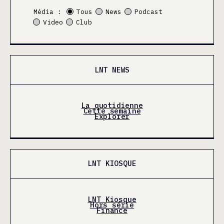
Média :
Tous
News
Podcast
Video
Club
LNT NEWS
La quotidienne
Cette semaine
Explorer
LNT KIOSQUE
LNT Kiosque
Hors série
Finance