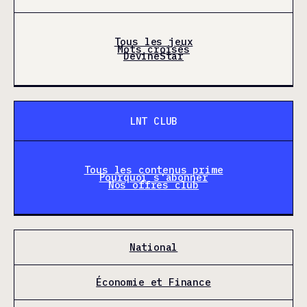
Tous les jeux
Mots croisés
DevineStar
LNT CLUB
Tous les contenus prime
Pourquoi s'abonner
Nos offres club
National
Économie et Finance