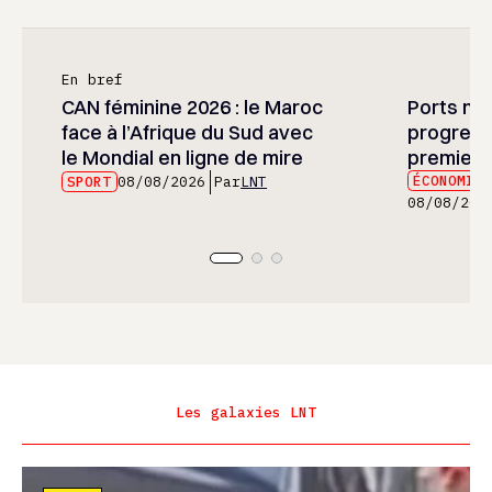
En bref
CAN féminine 2026 : le Maroc
Ports mar
face à l’Afrique du Sud avec
progress
le Mondial en ligne de mire
premier 
ÉCONOMIE
SPORT
08/08/2026
Par
LNT
08/08/202
Les galaxies LNT