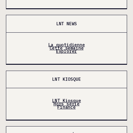
LNT NEWS
La quotidienne
Cette semaine
Explorer
LNT KIOSQUE
LNT Kiosque
Hors série
Finance