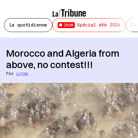
La quotidienne
Spécial été 2026
Ce
ZOOM
Morocco and Algeria from
above, no contest!!!
Par
Lntma