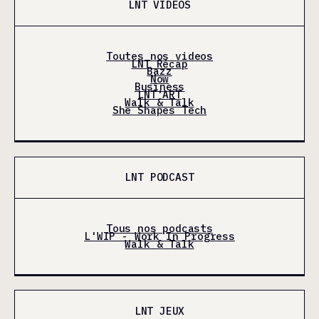
LNT VIDÉOS
Toutes nos videos
LNT Récap
Bazz
Now
Business
LNT'ART
Walk & Talk
She Shapes Tech
LNT PODCAST
Tous nos podcasts
L'WIP - Work In Progress
Walk & Talk
LNT JEUX