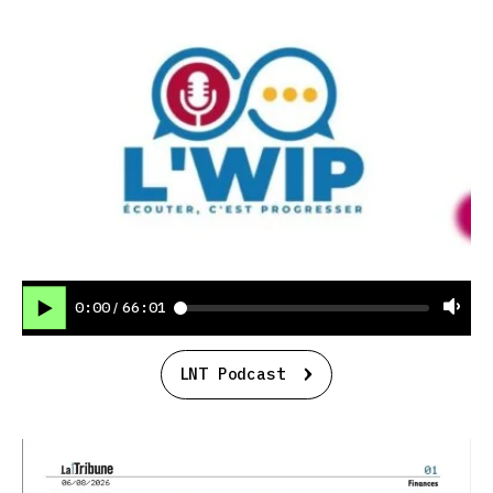
0:00
66:01
/
LNT Podcast