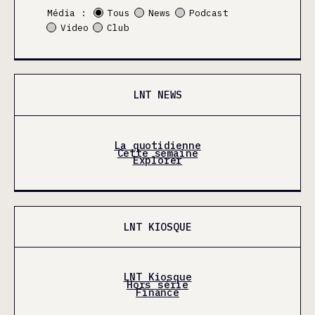
Média :
Tous
News
Podcast
Video
Club
LNT NEWS
La quotidienne
Cette semaine
Explorer
LNT KIOSQUE
LNT Kiosque
Hors série
Finance