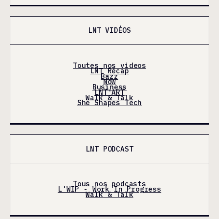
LNT VIDÉOS
Toutes nos videos
LNT Récap
Bazz
Now
Business
LNT'ART
Walk & Talk
She Shapes Tech
LNT PODCAST
Tous nos podcasts
L'WIP - Work In Progress
Walk & Talk