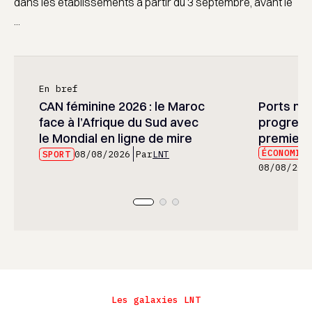
dans les établissements à partir du 3 septembre, avant le
...
En bref
CAN féminine 2026 : le Maroc
Ports mar
face à l’Afrique du Sud avec
progress
le Mondial en ligne de mire
premier 
ÉCONOMIE
SPORT
08/08/2026
Par
LNT
08/08/202
Les galaxies LNT