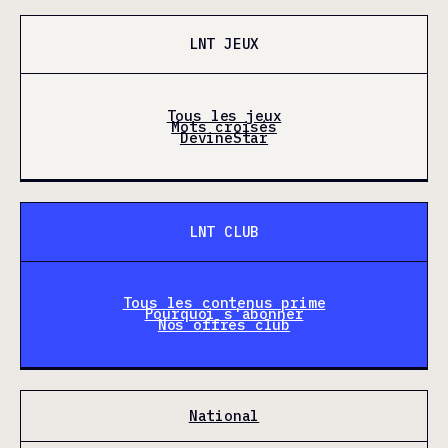
LNT JEUX
Tous les jeux
Mots croisés
DevineStar
LNT CLUB
Tous les contenus prime
Pourquoi s'abonner
Nos offres club
National