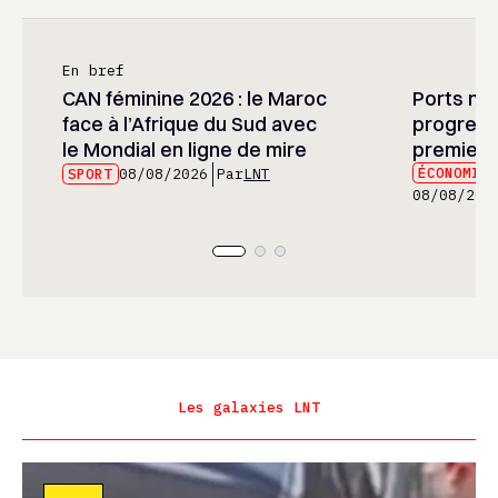
En bref
CAN féminine 2026 : le Maroc
Ports mar
face à l’Afrique du Sud avec
progress
le Mondial en ligne de mire
premier 
ÉCONOMIE
SPORT
08/08/2026
Par
LNT
08/08/202
Les galaxies LNT