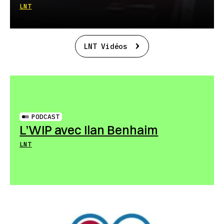
LNT
LNT Vidéos
PODCAST
L’WIP avec Ilan Benhaim
LNT