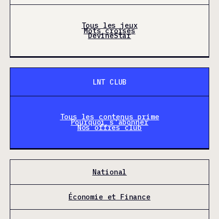
Tous les jeux
Mots croisés
DevineStar
LNT CLUB
Tous les contenus prime
Pourquoi s'abonner
Nos offres club
National
Économie et Finance