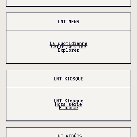
LNT NEWS
La quotidienne
Cette semaine
Explorer
LNT KIOSQUE
LNT Kiosque
Hors série
Finance
LNT VIDÉOS