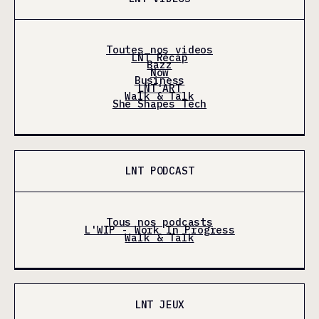
Toutes nos videos
LNT Récap
Bazz
Now
Business
LNT'ART
Walk & Talk
She Shapes Tech
LNT PODCAST
Tous nos podcasts
L'WIP - Work In Progress
Walk & Talk
LNT JEUX