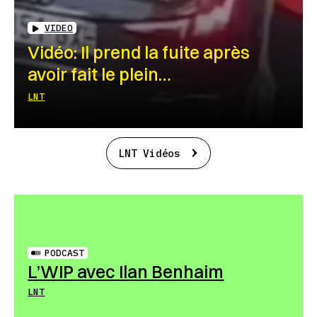
VIDEO
Vidéo: Il prend la fuite après
avoir fait le plein…
LNT
LNT Vidéos
PODCAST
L’WIP avec Ilan Benhaim
LNT