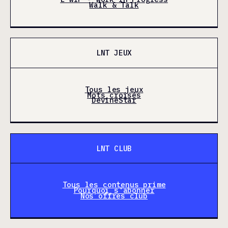
Walk & Talk
LNT JEUX
Tous les jeux
Mots croisés
DevineStar
LNT CLUB
Tous les contenus prime
Pourquoi s'abonner
Nos offres club