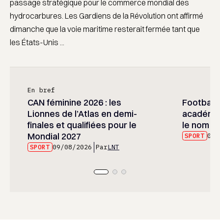
passage stratégique pour le commerce mondial des
hydrocarbures. Les Gardiens de la Révolution ont affirmé
dimanche que la voie maritime resterait fermée tant que
les États-Unis ...
En bref
CAN féminine 2026 : les
Football :
Lionnes de l’Atlas en demi-
académie
finales et qualifiées pour le
le nom d
Mondial 2027
SPORT
09/
SPORT
09/08/2026
Par
LNT